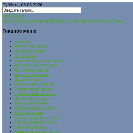
Суббота, 08.08.2026
uristinfo.net
Історія України
История РФ
Исковые заявления
Контакты
Статьи
Главное меню
Главная
Авторское право
Аграрное право
Адвокатура
Административное право
Арбитражный процесс
Банковское право
Бюджетное право
Водное право
Всемирная история
Гражданское право
Гражданский процесс
Договорное право
Жилищное право
Избирательное право
История права
Конституционное право
Корпоративное право
Криминалистика
Международное право