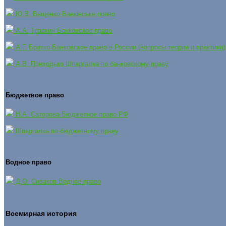
Ю.В. Ващенко Банківське право
А.А. Травкин Банковское право
А.Г. Братко Банковское право в России (вопросы теории и практики)
А.В. Приходько Шпаргалка по банковскому праву
Бюджетное право
Н.А. Саторова Бюджетное право РФ
Шпаргалка по бюджетному праву
Водное право
Д.О. Сиваков Водное право
Всемирная история