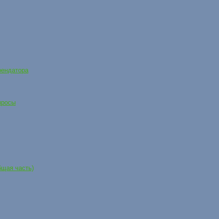
рендатора
просы
бщая часть)