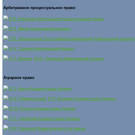
Арбитражное процессуальное право
В.В. Ефимова Арбитражное процессуальное право
В.В. Ярков Арбитражный процесс
П.В. Крашенников Постатейный комментарий Арбитражный процесс
А.А. Травкин Арбитражный процесс
Д.Х. Валеев, М.Ю. Челышев Арбитражный процесс
Аграрное право
В.З. Янчук Аграрне право України
В.М. Гайворонський, В.П. Жушман Аграрне право України
Ю.М. Крупка Аграрне право України
О.О. Погрібний Аграрне право України
Л.М. Горбунов Право власності на землю