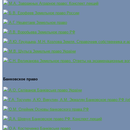
М.А. Завражных Аграрное право: Конспект лекций
Б.В. Ерофеев Земельное право России
А.Г. Нецветаев Земельное право
Л.В. Воробьева Земельное право РФ
Л.Ю. Грудцына, М.Н. Козлова Земля. Справочник собственника и а
М.В. Шульга Земельне право України
С.Н. Великанова Земельное право. Ответы на экзаменационные во
Банковское право
А.О. Селіванов Банківське право України
Г.А. Тосунян, А.Ю. Викулин, А.М. Экмалян Банковское право РФ (о
О.М. Олейник Основы банковского права РФ
Д.А. Шевчук Банковское право РФ. Конспект лекций
О.А. Костюченко Банківське право