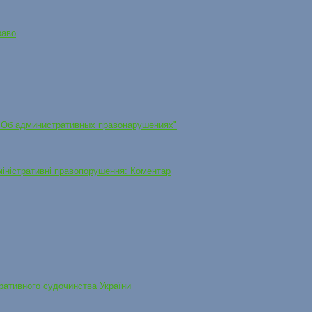
раво
 "Об административных правонарушениях"
міністративні правопорушення: Коментар
ративного судочинства України