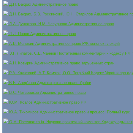
Д.Н. Бахрах Административное право
Д.Н. Бахрах, Б.В. Россинский, Ю.Н. Старилов Административное п
Л.А. Душакова, Н.М. Чепурнова Административное право
Л.Л. Попов Административное право
А.В. Мелехин Административное право РФ: конспект лекций
Э.Г. Липатов, С.Е. Чаннов Постатейный комментарий к кодексу РФ
А.Н. Козырин Административное право зарубежных стран
Р.А. Калюжний, А.Т. Комзюк, О.О. Погрібний Кодекс України про ад
В.Б. Авер'янов Адміністративне право Ураїни
В.С. Четвериков Административное право
Ю.М. Козлов Административное право РФ
Ю.А. Тихомиров Административное право и процесс: Полный курс
О.М. Пасенюк та ін.
Науково-практичний коментар Кодексу адмініст