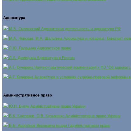
Адвокатура
М.Б. Смоленский Адвокатская деятельность и адвокатура РФ
М.А. Невская, М.А. Шалагина Адвокатура и нотариат: Конспект лек
Л.Ю. Грудцына Адвокатское право
Л.А. Демидова Адвокатура в России
А.Г. Кучерена Научно-практический комментарий к ФЗ "Об адвокатс
А.Г. Кучерена Адвокатура в условиях судебно-правовой реформы в
Административное право
Ю.П. Битяк Адміністративне право України
В.К. Колпаков, О.В. Кузьменко Адміністративне право України
В.Б. Авер'янов Виконавча влада і адміністративне право