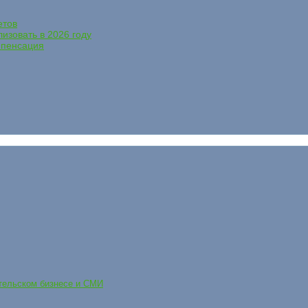
етов
лизовать в 2026 году
мпенсация
ательском бизнесе и СМИ