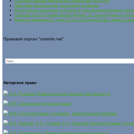
Система смазки двигателей семейства ЯМЗ-530
Действия бизнеса при налоговой проверке
Регистрация компании в Гонконге для международных расч
Справка об отсутствии брака Форма 15: как получить и лега
Изъятие земельного участка под строительство: права и ко
Правовой портал "uristinfo.net"
Авторское право
О.А. Рузакова Право интеллектуальной собственности
И.В. Свечникова Авторское право
И.М. Рассолов Право и интернет: теоретические проблемы
М.А. Невская, Е.Е. Сухарев, Е.Н. Тарасова Авторское право в изд
О.А. Підопригора Право інтелектуальної власності