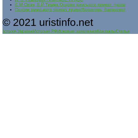
Є.М.Орач, Б.Й.Тищик Основи римського приват. права
Основи римського приват. права(Борисова, Баранова)
© 2021 uristinfo.net
Історія України
История РФ
Исковые заявления
Контакты
Статьи