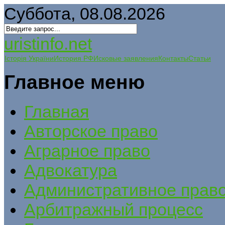
Суббота, 08.08.2026
uristinfo.net
Історія України
История РФ
Исковые заявления
Контакты
Статьи
Главное меню
Главная
Авторское право
Аграрное право
Адвокатура
Административное прав
Арбитражный процесс