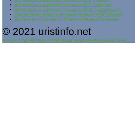
Безопасность жизнедеятельности (А.Т. Смирнов)
Безопасность жизнедеятельности (М.М. Григоренко)
Основы безопасности жизнедеятельности(Р.И.Айзман)
Безпека життєдіяльності (Ковжога,Малько,Полєжаев)
© 2021 uristinfo.net
Історія України
История РФ
Исковые заявления
Контакты
Статьи