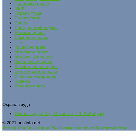
Налоговое право
ОБЖ
Охрана труда
Политология
Право
Прокурорский надзор
Римское право
Семейное право
ТГП
Трудовое право
Уголовное право
Уголовный процесс
Финансовое право
Хозяйственное право
Экологическое право
Учебные материалы
Кодексы
Военное право
Охрана труда
Охрана труда (А.Д. Овсянкин, Г.З. Файнбург)
© 2021 uristinfo.net
Історія України
История РФ
Исковые заявления
Контакты
Статьи