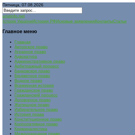
Пятница, 07.08.2026
uristinfo.net
Історія України
История РФ
Исковые заявления
Контакты
Статьи
Главное меню
Главная
Авторское право
Аграрное право
Адвокатура
Административное право
Арбитражный процесс
Банковское право
Бюджетное право
Водное право
Всемирная история
Гражданское право
Гражданский процесс
Договорное право
Жилищное право
Избирательное право
История права
Конституционное право
Корпоративное право
Криминалистика
Международное право