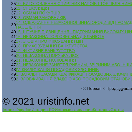
35
10. ВИГОТОВЛЕННЯ СПИРТНИХ НАПОЇВ І ТОРГІВЛЯ НИМ
36
11. СПЕКУЛЯЦІЯ
37
12. ОБМАН ПОКУПЦІВ
38
13. ОБМАН ЗАМОВНИКІВ
14. ОДЕРЖАННЯ НЕЗАКОННОЇ ВИНАГОРОДИ ВІД ГРОМАД
39
НАСЕЛЕННЯ
40
15. ШТУЧНЕ ПІДВИЩЕННЯ І ПІДТРИМАННЯ ВИСОКИХ Ц
41
16. НЕЗАКОННА ТОРГОВЕЛЬНА ДІЯЛЬНІСТЬ
42
17. ЗГОВІР ПРО ФІКСУВАННЯ ЦІН
43
18. ПРИХОВУВАННЯ БАНКРУТСТВА
44
19. ФІКТИВНЕ БАНКРУТСТВО
45
20. НЕЗАКОННА ПОРУБКА ЛІСУ
46
21. НЕЗАКОННЕ ПОЛЮВАННЯ
47
22. НЕЗАКОННЕ ЗАНЯТТЯ РИБНИМ, ЗВІРИНИМ АБО І
48
IV. КВАЛІФІКАЦІЯ ПОСАДОВИХ ЗЛОЧИНІВ
49
1. ЗАГАЛЬНІ ЗАСАДИ КВАЛІФІКАЦІЇ ПОСАДОВИХ ЗЛОЧИНІ
50
2. ЗЛОВЖИВАННЯ ВЛАДОЮ АБО ПОСАДОВИМ СТАНОВ
<<
Первая
<
Предыдуща
© 2021 uristinfo.net
Історія України
История РФ
Исковые заявления
Контакты
Статьи