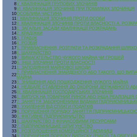
8
V. КВАЛІФІКАЦІЯ ГРУПОВИХ ЗЛОЧИНІВ
9
VI. КВАЛІФІКАЦІЯ ЗЛОЧИНІВ ПРИ ПОМИЛКАХ ЗЛОЧИНЦЯ
10
ОСОБЛИВА ЧАСТИНА
11
І. КВАЛІФІКАЦІЯ ЗЛОЧИНІВ ПРОТИ ОСОБИ
12
II. КВАЛІФІКАЦІЯ ЗЛОЧИНІВ ПРОТИ ВЛАСНОСТІ А. РОЗК
13
1. ЗАГАЛЬНІ ЗАСАДИ КВАЛІФІКАЦІЇ РОЗКРАДАНЬ
14
2. КРАДІЖКИ
15
3. ГРАБІЖ
16
4. РОЗБІЙ
17
5. ПРИВЛАСНЕННЯ, РОЗТРАТИ ТА РОЗКРАДАННЯ ШЛ
18
6. ШАХРАЙСТВО
19
7. ВИМАГАТЕЛЬСТВО ЧУЖОГО МАЙНА ЧИ ГРОШЕЙ
20
Б. ІНШІ ЗЛОЧИНИ ПРОТИ ВЛАСНОСТІ
21
1. ЗАПОДІЯННЯ МАЙНОВОЇ ШКОДИ
2. ПРИВЛАСНЕННЯ ЗНАЙДЕНОГО АБО ТАКОГО. ЩО ВИ
22
МАЙНА
23
3. ЗНИЩЕННЯ АБО ПОШКОДЖЕННЯ ЧУЖОГО МАЙНА
24
4. НЕДБАЛЕ СТАВЛЕННЯ ДО ОХОРОНИ ДЕРЖАВНОГО А
25
ІІІ. КВАЛІФІКАЦІЯ ГОСПОДАРСЬКИХ ЗЛОЧИНІВ
26
1. ВИПУСК НА ТОВАРНИЙ РИНОК АБО ІНША РЕАЛІЗАЦІ
27
2. ЗАНЯТТЯ ЗАБОРОНЕНИМИ ВИДАМИ ПІДПРИЄМНИЦЬКО
28
3. УХИЛЕННЯ ВІД СПЛАТИ ПОДАТКІВ
29
4. ПОРУШЕННЯ ПОРЯДКУ ЗАНЯТТЯ ПІДПРИЄМНИЦЬКОЮ
30
5. ФІКТИВНЕ ПІДПРИЄМНИЦТВО
31
6. ШАХРАЙСТВО 3 ФІНАНСОВИМИ РЕСУРСАМИ
32
7. ПІДПРИЄМНИЦЬКЕ ШПИГУНСТВО
33
8. РОЗГОЛОШЕННЯ КОМЕРЦІЙНОЇ ТАЄМНИЦІ
34
9. ПОРУШЕННЯ ПОРЯДКУ ВИПУСКУ (ЕМІСІЇ) ТА ОБІГУ Ц