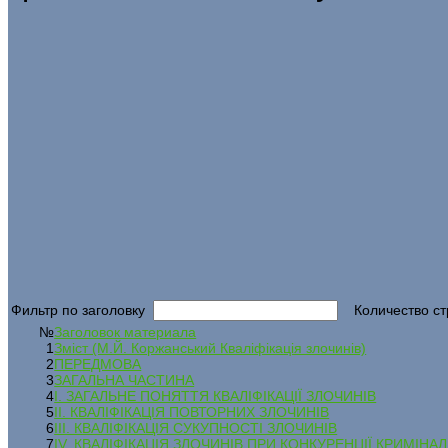
Фильтр по заголовку
Количество ст
№
Заголовок материала
1
Зміст (М.Й. Коржанський Кваліфікація злочинів)
2
ПЕРЕДМОВА
3
ЗАГАЛЬНА ЧАСТИНА
4
І. ЗАГАЛЬНЕ ПОНЯТТЯ КВАЛІФІКАЦІЇ ЗЛОЧИНІВ
5
II. КВАЛІФІКАЦІЯ ПОВТОРНИХ ЗЛОЧИНІВ
6
III. КВАЛІФІКАЦІЯ СУКУПНОСТІ ЗЛОЧИНІВ
7
IV. КВАЛІФІКАЦІЯ ЗЛОЧИНІВ ПРИ КОНКУРЕНЦІЇ КРИМІН