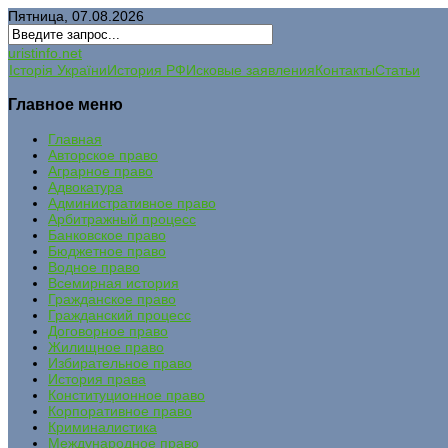
Пятница, 07.08.2026
uristinfo.net
Історія України
История РФ
Исковые заявления
Контакты
Статьи
Главное меню
Главная
Авторское право
Аграрное право
Адвокатура
Административное право
Арбитражный процесс
Банковское право
Бюджетное право
Водное право
Всемирная история
Гражданское право
Гражданский процесс
Договорное право
Жилищное право
Избирательное право
История права
Конституционное право
Корпоративное право
Криминалистика
Международное право