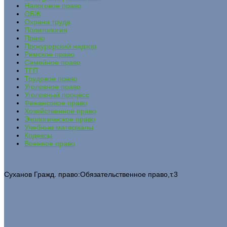
Налоговое право
ОБЖ
Охрана труда
Политология
Право
Прокурорский надзор
Римское право
Семейное право
ТГП
Трудовое право
Уголовное право
Уголовный процесс
Финансовое право
Хозяйственное право
Экологическое право
Учебные материалы
Кодексы
Военное право
Суханов Гражд. право:Обязательственное право,т.3