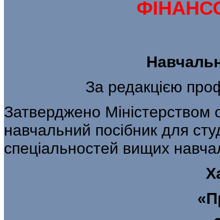
ФІНАНС
Навчальн
За редакцією про
Затверджено Міністерством ос
навчальний посібник для сту
спеціальностей вищих навча
Х
«П