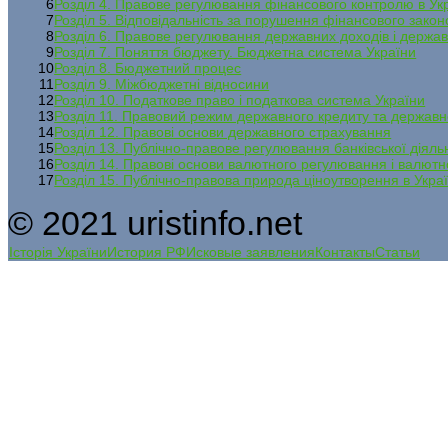
6
Розділ 4. Правове регулювання фінансового контролю в Укр
7
Розділ 5. Відповідальність за порушення фінансового закон
8
Розділ 6. Правове регулювання державних доходів і держав
9
Розділ 7. Поняття бюджету. Бюджетна система України
10
Розділ 8. Бюджетний процес
11
Розділ 9. Міжбюджетні відносини
12
Розділ 10. Податкове право і податкова система України
13
Розділ 11. Правовий режим державного кредиту та державн
14
Розділ 12. Правові основи державного страхування
15
Розділ 13. Публічно-правове регулювання банківської діяльн
16
Розділ 14. Правові основи валютного регулювання і валют
17
Розділ 15. Публічно-правова природа ціноутворення в Украї
© 2021 uristinfo.net
Історія України
История РФ
Исковые заявления
Контакты
Статьи