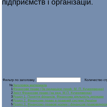
підприємств і організацій.
Фильтр по заголовку
Количество ст
№
Заголовок материала
1
Фінансове право (За редакцією проф. М. П. Кучерявенка)
2
Зміст Фінансове право (за ред. М.П. Кучерявенка)
3
Розділ 1. Поняття фінансів. Фінансова діяльність держави
4
Розділ 2. Фінансове право в правовій системі України
5
Розділ 3. Фінансово-правові норми і фінансові правовіднос