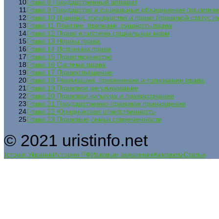
10
Глава 8 Государственный аппарат
11
Глава 9 Государство и социальные объединения (политиче
12
Глава 10 Индивид, государство и право (правовой статус л
13
Глава 11 Понятие, признаки, сущность права
14
Глава 12 Право в системе социальных норм
15
Глава 13 Нормы права
16
Глава 14 Источники права
17
Глава 15 Правотворчество
18
Глава 16 Система права
19
Глава 17 Правоотношение
20
Глава 18 Реализация, применение и толкование права
21
Глава 19 Правовое регулирование
22
Глава 20 Правовая культура и правосознание
23
Глава 21 Государственно-правовое принуждение
24
Глава 22 Юридическая ответственность
25
Глава 23 Правовые семьи современности
© 2021 uristinfo.net
Історія України
История РФ
Исковые заявления
Контакты
Статьи