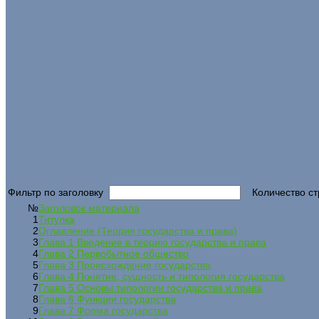
Фильтр по заголовку
Количество ст
№
Заголовок материала
1
Титулка
2
Оглавление (Теория государства и права)
3
Глава 1 Введение в теорию государства и права
4
Глава 2 Первобытное общество
5
Глава 3 Происхождение государства
6
Глава 4 Понятие, сущность и типология государства
7
Глава 5 Основы типологии государства и права
8
Глава 6 Функции государства
9
Глава 7 Форма государства