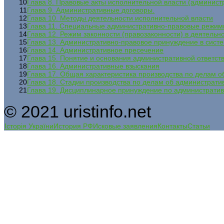
10
Глава 8. Правовые акты исполнительной власти (админист
11
Глава 9. Административные договоры.
12
Глава 10. Методы деятельности исполнительной власти
13
Глава 11. Специальные административно-правовые режи
14
Глава 12. Режим законности (правозаконности) в деятельн
15
Глава 13. Административно-правовое принуждение в сист
16
Глава 14. Административное пресечение
17
Глава 15. Понятие и основания административной ответст
18
Глава 16. Административные взыскания
19
Глава 17. Общая характеристика производства по делам 
20
Глава 18. Стадии производства по делам об администрат
21
Глава 19. Дисциплинарное принуждение по администрати
© 2021 uristinfo.net
Історія України
История РФ
Исковые заявления
Контакты
Статьи