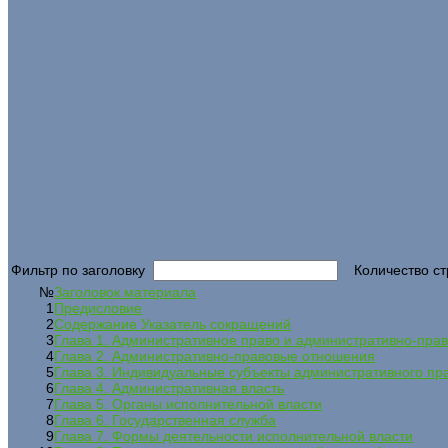
Фильтр по заголовку
Количество ст
№
Заголовок материала
1
Предисловие
2
Содержание Указатель сокращений
3
Глава 1. Административное право и административно-пра
4
Глава 2. Административно-правовые отношения
5
Глава 3. Индивидуальные субъекты административного пр
6
Глава 4. Административная власть
7
Глава 5. Органы исполнительной власти
8
Глава 6. Государственная служба
9
Глава 7. Формы деятельности исполнительной власти