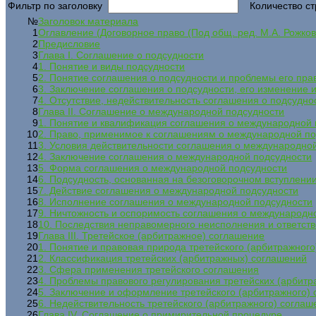
Фильтр по заголовку
Количество ст
№
Заголовок материала
1
Оглавление (Договорное право (Под общ. ред. М.А. Рожков
2
Предисловие
3
Глава I. Соглашение о подсудности
4
1. Понятие и виды подсудности
5
2. Понятие соглашения о подсудности и проблемы его пра
6
3. Заключение соглашения о подсудности, его изменение 
7
4. Отсутствие, недействительность соглашения о подсудно
8
Глава II. Соглашение о международной подсудности
9
1. Понятие и квалификация соглашения о международной 
10
2. Право, применимое к соглашениям о международной п
11
3. Условия действительности соглашения о международно
12
4. Заключение соглашения о международной подсудности
13
5. Форма соглашения о международной подсудности
14
6. Подсудность, основанная на безоговорочном вступлении
15
7. Действие соглашения о международной подсудности
16
8. Исполнение соглашения о международной подсудности
17
9. Ничтожность и оспоримость соглашения о международн
18
10. Последствия неправомерного неисполнения и ответст
19
Глава III. Третейское (арбитражное) соглашение
20
1. Понятие и правовая природа третейского (арбитражног
21
2. Классификация третейских (арбитражных) соглашений
22
3. Сфера применения третейского соглашения
23
4. Проблемы правового регулирования третейских (арбит
24
5. Заключение и оформление третейского (арбитражного)
25
6. Недействительность третейского (арбитражного) соглаш
26
Глава IV. Соглашение о примирительной процедуре