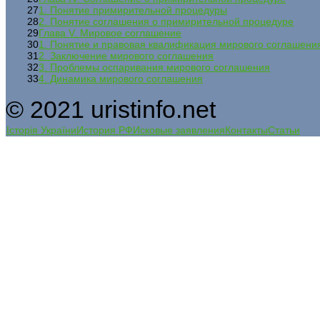
27
1. Понятие примирительной процедуры
28
2. Понятие соглашения о примирительной процедуре
29
Глава V. Мировое соглашение
30
1. Понятие и правовая квалификация мирового соглашени
31
2. Заключение мирового соглашения
32
3. Проблемы оспаривания мирового соглашения
33
4. Динамика мирового соглашения
© 2021 uristinfo.net
Історія України
История РФ
Исковые заявления
Контакты
Статьи