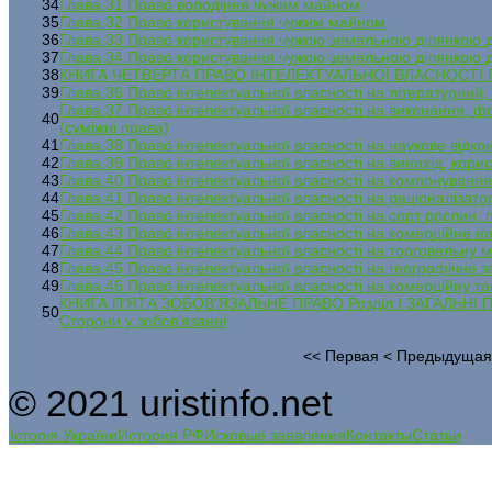
34
Глава 31 Право володіння чужим майном
35
Глава 32 Право користування чужим майном
36
Глава 33 Право користування чужою земельною ділянкою д
37
Глава 34 Право користування чужою земельною ділянкою 
38
КНИГА ЧЕТВЕРТА ПРАВО ІНТЕЛЕКТУАЛЬНОЇ ВЛАСНОСТІ Глава
39
Глава 36 Право інтелектуальної власності на літературний, 
Глава 37 Право інтелектуальної власності на виконання, ф
40
(суміжні права)
41
Глава 38 Право інтелектуальної власності на наукове відкр
42
Глава 39 Право інтелектуальної власності на винахід, кор
43
Глава 40 Право інтелектуальної власності на компонування
44
Глава 41 Право інтелектуальної власності на раціоналізат
45
Глава 42 Право інтелектуальної власності на сорт рослин,
46
Глава 43 Право інтелектуальної власності на комерційне 
47
Глава 44 Право інтелектуальної власності на торговельну 
48
Глава 45 Право інтелектуальної власності на географічне 
49
Глава 46 Право інтелектуальної власності на комерційну 
КНИГА П'ЯТА ЗОБОВ'ЯЗАЛЬНЕ ПРАВО Розділ І ЗАГАЛЬНІ 
50
Сторони у зобов'язанні
<<
Первая
<
Предыдуща
© 2021 uristinfo.net
Історія України
История РФ
Исковые заявления
Контакты
Статьи