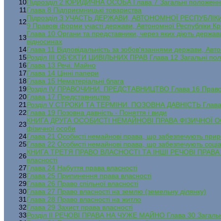
10
Підрозділ 2 ЮРИДИЧНА ОСОБА Глава 7 Загальні положенн
11
Глава 8 Підприємницькі товариства
Підрозділ З УЧАСТЬ ДЕРЖАВИ, АВТОНОМНОЇ РЕСПУБЛІ
12
9 Правові форми участі держави, Автономної Республіки Кр
Глава 10 Органи та представники, через яких діють держав
13
відносинах
14
Глава 11 Відповідальність за зобов'язаннями держави, Авт
15
Розділ III ОБ'ЄКТИ ЦИВІЛЬНИХ ПРАВ Глава 12 Загальні пол
16
Глава 13 Речі. Майно
17
Глава 14 Цінні папери
18
Глава 15 Нематеріальні блага
19
Розділ IV ПРАВОЧИНИ. ПРЕДСТАВНИЦТВО Глава 16 Прав
20
Глава 17 Представництво
21
Розділ V СТРОКИ ТА ТЕРМІНИ. ПОЗОВНА ДАВНІСТЬ Глава 1
22
Глава 19 Позовна давність - Поняття і види
КНИГА ДРУГА ОСОБИСТІ НЕМАЙНОВІ ПРАВА ФІЗИЧНОЇ ОСОБИ
23
фізичної особи
24
Глава 21 Особисті немайнові права, що забезпечують прир
25
Глава 22 Особисті немайнові права, що забезпечують соціа
КНИГА ТРЕТЯ ПРАВО ВЛАСНОСТІ ТА ІНШІ РЕЧОВІ ПРАВА Ро
26
власності
27
Глава 24 Набуття права власності
28
Глава 25 Припинення права власності
29
Глава 26 Право спільної власності
30
Глава 27 Право власності на землю (земельну ділянку)
31
Глава 28 Право власності на житло
32
Глава 29 Захист права власності
33
Розділ II РЕЧОВІ ПРАВА НА ЧУЖЕ МАЙНО Глава 30 Загальн