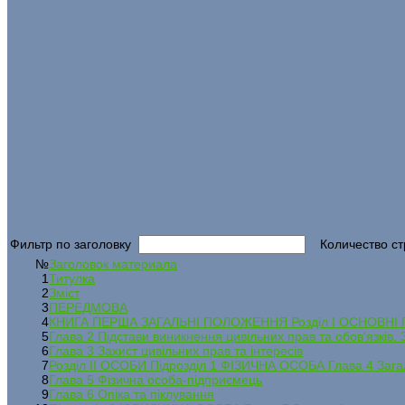
Фильтр по заголовку
Количество ст
№
Заголовок материала
1
Титулка
2
Зміст
3
ПЕРЕДМОВА
4
КНИГА ПЕРША ЗАГАЛЬНІ ПОЛОЖЕННЯ Розділ І ОСНОВНІ ПО
5
Глава 2 Підстави виникнення цивільних прав та обов'язків. 
6
Глава 3 Захист цивільних прав та інтересів
7
Розділ II ОСОБИ Підрозділ 1 ФІЗИЧНА ОСОБА Глава 4 Зага
8
Глава 5 Фізична особа-підприємець
9
Глава 6 Опіка та піклування