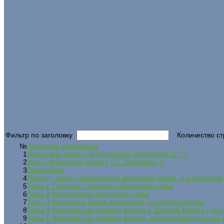
Фильтр по заголовку
Количество ст
№
Заголовок материала
1
Філософія права (За редакцією Данильяна О. Г.)
2
Зміст (Філософія права ( О.Г. Данильян ))
3
Передмова
4
Розділ I. Зміст і призначення філософії права, її історичний
5
Тема 1 Предмет і завдання філософії права
6
Тема 2 Методологія філософії права
7
Тема 3 Філософія права Античності та Середньовіччя
8
Тема 4 Філософсько-правові вчення в Західній Європі у XV-X
9
Тема 5 Філософсько-правові вчення Західної Європи кінця X