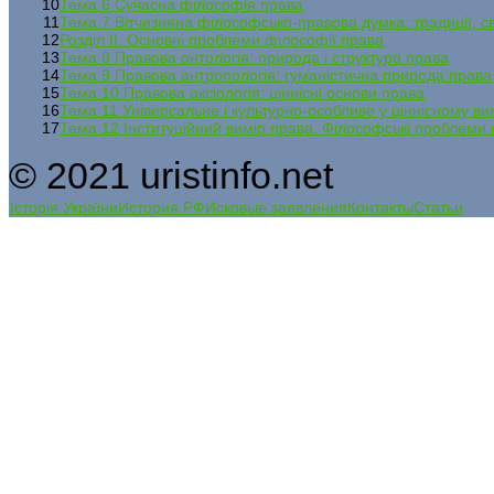
10
Тема 6 Сучасна філософія права
11
Тема 7 Вітчизняна філософсько-правова думка: традиції, св
12
Розділ ІІ. Основні проблеми філософії права
13
Тема 8 Правова онтологія: природа і структура права
14
Тема 9 Правова антропологія: гуманістична природа права
15
Тема 10 Правова аксіологія: ціннісні основи права
16
Тема 11 Універсальне і культурно-особливе у ціннісному ви
17
Тема 12 Інституційний вимір права. Філософські проблеми п
© 2021 uristinfo.net
Історія України
История РФ
Исковые заявления
Контакты
Статьи