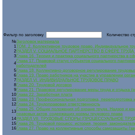
Фильтр по заголовку
Количество ст
№
Заголовок материала
1
ТОМ. 2. Коллективное трудовое право. Индивидуальное тр
2
РАЗДЕЛ V. СОЦИАЛЬНОЕ ПАРТНЕРСТВО В СФЕРЕ ТРУДА
3
Глава 16. Теория и практика социального партнерства в с
Глава 17. Правовой статус субъектов социального партне
4
работодателей
5
Глава 18. Коллективно-договорное регулирование трудов
6
Глава 19. Право работников на участие в управлении орга
7
РАЗДЕЛ VI. ИНДИВИДУАЛЬНОЕ ТРУДОВОЕ ПРАВО
8
Глава 20. Трудовой договор
9
Глава 21. Правовое регулирование меры труда и отдыха (
10
Глава 22. Заработная плата
11
Глава 23. Профессиональная подготовка, переподготовка
12
Глава 24. Трудоправовая ответственность
Глава 25. Общие положения об охране труда. Надзор и ко
13
правовых актов, содержащих нормы трудового права
14
РАЗДЕЛ VII. ТРУДОВЫЕ СПОРЫ (ПРОЦЕССУАЛЬНОЕ ТРУ
15
Глава 26. Трудовой процесс: история, теория, законодател
16
Глава 27. Право на коллективные способы самозащиты (за