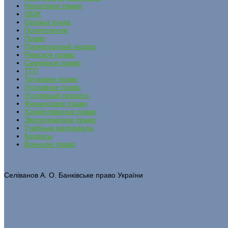
Налоговое право
ОБЖ
Охрана труда
Политология
Право
Прокурорский надзор
Римское право
Семейное право
ТГП
Трудовое право
Уголовное право
Уголовный процесс
Финансовое право
Хозяйственное право
Экологическое право
Учебные материалы
Кодексы
Военное право
Селіванов А. О. Банківське право України