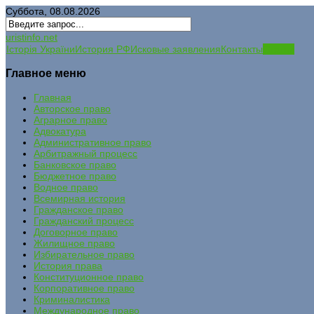
Суббота, 08.08.2026
uristinfo.net
Історія України
История РФ
Исковые заявления
Контакты
Статьи
Главное меню
Главная
Авторское право
Аграрное право
Адвокатура
Административное право
Арбитражный процесс
Банковское право
Бюджетное право
Водное право
Всемирная история
Гражданское право
Гражданский процесс
Договорное право
Жилищное право
Избирательное право
История права
Конституционное право
Корпоративное право
Криминалистика
Международное право