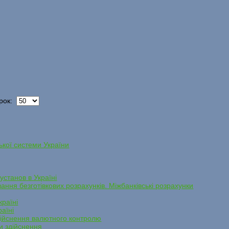
рок:
ької системи України
установ в Україні
ання безготівкових розрахунків. Міжбанківські розрахунки
країні
раїні
дійснення валютного контролю
ми здійснення