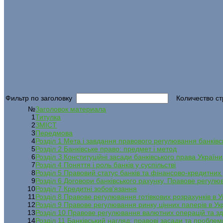
Фильтр по заголовку
Количество ст
№
Заголовок материала
1
Титулка
2
ЗМІСТ
3
Передмова
4
Розділ 1 Мета і завдання правового регулювання банківс
5
Розділ 2 Банківське право: предмет і метод
6
Розділ З Конституційні засади банківського права України
7
Розділ 4 Поняття і роль банків у суспільстві
8
Розділ 5 Правовий статус банків та фінансово-кредитних 
9
Розділ 6 Договори банківського рахунку. Правове регулюв
10
Розділ 7 Кредитні зобов'язання
11
Розділ 8 Правове регулювання готівкових розрахунків в У
12
Розділ 9 Правове регулювання ринку цінних паперів в Ук
13
Розділ 10 Правове регулювання валютних операцій та з
14
Розділ 11 Банківський нагляд: правові засади та пробле