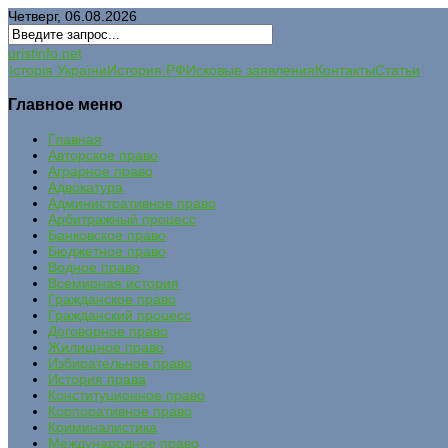
Четверг, 06.08.2026
uristinfo.net
Історія України
История РФ
Исковые заявления
Контакты
Статьи
Главное меню
Главная
Авторское право
Аграрное право
Адвокатура
Административное право
Арбитражный процесс
Банковское право
Бюджетное право
Водное право
Всемирная история
Гражданское право
Гражданский процесс
Договорное право
Жилищное право
Избирательное право
История права
Конституционное право
Корпоративное право
Криминалистика
Международное право