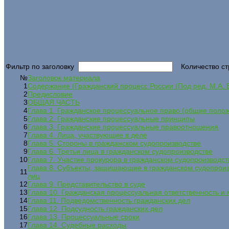
Фильтр по заголовку
Количество ст
№
Заголовок материала
1
Содержание (Гражданский процесс России (Под ред. М.А. В
2
Предисловие
3
ОБЩАЯ ЧАСТЬ
4
Глава 1. Гражданское процессуальное право (общие поло
5
Глава 2. Гражданские процессуальные принципы
6
Глава 3. Гражданские процессуальные правоотношения
7
Глава 4. Лица, участвующие в деле
8
Глава 5. Стороны в гражданском судопроизводстве
9
Глава 6. Третьи лица в гражданском судопроизводстве
10
Глава 7. Участие прокурора в гражданском судопроизводст
Глава 8. Субъекты, защищающие в гражданском судопроизв
11
лиц
12
Глава 9. Представительство в суде
13
Глава 10. Гражданская процессуальная ответственность 
14
Глава 11. Подведомственность гражданских дел
15
Глава 12. Подсудность гражданских дел
16
Глава 13. Процессуальные сроки
17
Глава 14. Судебные расходы