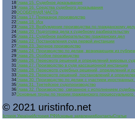
18
Глава 15. Судебное доказывание
19
Глава 16. Средства судебного доказывания
20
ОСОБЕННАЯ ЧАСТЬ
21
Глава 17. Приказное производство
22
Глава 18. Иск
23
Глава 19. Возбуждение производства по гражданскому дел
24
Глава 20. Подготовка дела к судебному разбирательству
25
Глава 21. Судебное разбирательство гражданских дел
26
Глава 22. Постановления суда первой инстанции
27
Глава 23. Заочное производство
28
Глава 24. Производство по делам, возникающим из публи
29
Глава 25. Особое производство
30
Глава 26. Пересмотр решений и определений мировых су
31
Глава 27. Производство в суде кассационной инстанции
32
Глава 28. Пересмотр судебных решений, определений и по
33
Глава 29. Пересмотр решений, постановлений и определе
34
Глава 30. Производство по делам с участием иностранных
35
Глава 31. Третейское судопроизводство
36
Глава 32. Производство, связанное с исполнением судеб
37
Основные труды по теории гражданского процессуального
© 2021 uristinfo.net
Історія України
История РФ
Исковые заявления
Контакты
Статьи