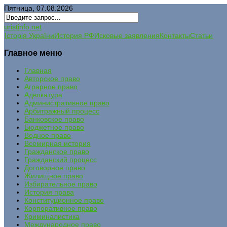
Пятница, 07.08.2026
uristinfo.net
Історія України
История РФ
Исковые заявления
Контакты
Статьи
Главное меню
Главная
Авторское право
Аграрное право
Адвокатура
Административное право
Арбитражный процесс
Банковское право
Бюджетное право
Водное право
Всемирная история
Гражданское право
Гражданский процесс
Договорное право
Жилищное право
Избирательное право
История права
Конституционное право
Корпоративное право
Криминалистика
Международное право