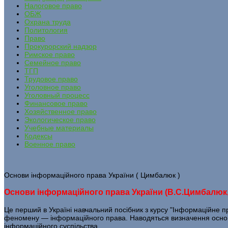
Налоговое право
ОБЖ
Охрана труда
Политология
Право
Прокурорский надзор
Римское право
Семейное право
ТГП
Трудовое право
Уголовное право
Уголовный процесс
Финансовое право
Хозяйственное право
Экологическое право
Учебные материалы
Кодексы
Военное право
Основи інформаційного права України ( Цимбалюк )
Основи інформаційного права України (B.C.Цимбалюк, 
Це перший в Україні навчальний посібник з курсу "Інформаційне пр
феномену — інформаційного права. Наводяться визначення основн
інформаційного суспільства.