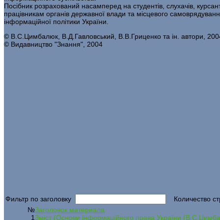
Посібник розрахований насамперед на студентів, слухачів, курса
працівникам органів державної влади та місцевого самоврядування
інформаційної політики України.
© B.C.Цимбалюк, В.Д.Гавловський, В.В.Гриценко та ін. автори, 200
© Видавництво "Знання", 2004
Фильтр по заголовку
Количество ст
№
Заголовок материала
1
Зміст (Основи інформаційного права України (B.C.Цимбал