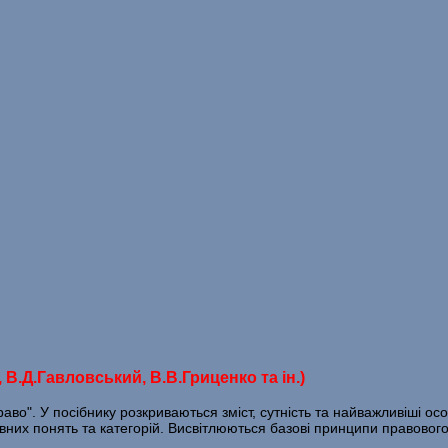
В.Д.Гавловський, В.В.Гриценко та ін.)
аво". У посібнику розкриваються зміст, сутність та найважливіші о
их понять та категорій. Висвітлюються базові принципи правовог