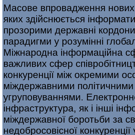
Масове впровадження нових т
яких здійснюється інформатиз
прозорими державні кордони 
парадигми у розумінні глоба
Міжнародна інформаційна сфе
важливих сфер співробітниц
конкуренції між окремими о
міждержавними політичними
угруповуваннями. Електронн
інфраструктура, як і інші інф
міждержавної боротьби за св
недобросовісної конкуренції 