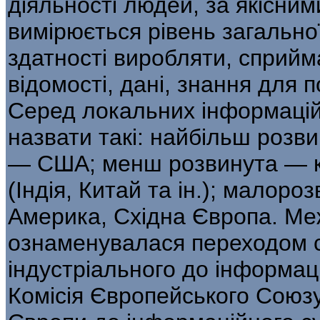
діяльності людей, за якісни
вимірюється рівень загально
здатності виробляти, сприйм
відомості, дані, знання для 
Серед локальних інформаційн
назвати такі: найбільш розви
— США; менш розвинута — кр
(Індія, Китай та ін.); малор
Америка, Східна Європа. Меж
ознаменувалася переходом сві
індустріального до інформаці
Комісія Європейського Союзу