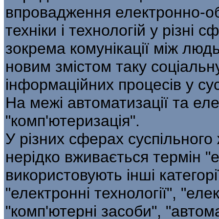
впровадження електронно-об
техніки і технологій у різні с
зокрема комунікації між люд
новим змістом таку соціальну
інформаційних процесів у сус
На межі автоматизації та еле
"комп'ютеризація".
У різних сферах суспільного
нерідко вживається термін "е
використовують інші категорії
"електронні технології", "ел
"комп'ютерні засоби", "автом