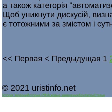
а також категорія "автоматиз
Щоб уникнути дискусій, визна
є тотожними за змістом і сут
<<
Первая
<
Предыдущая
1
© 2021 uristinfo.net
Історія України
История РФ
Исковые заявления
Контакты
Статьи