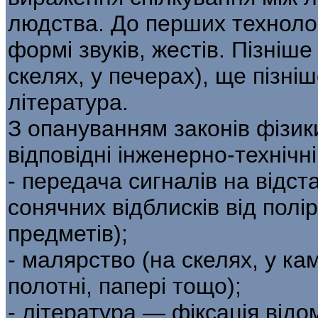
людства. До перших технолог
формі звуків, жестів. Пізніш
скелях, у печерах), ще пізніш
література.
З опануванням законів фізик
відповідні інженерно-технічні 
- передача сигналів на відст
сонячних відблисків від пол
предметів);
- малярство (на скелях, у ка
полотні, папері тощо);
- література — фіксація від