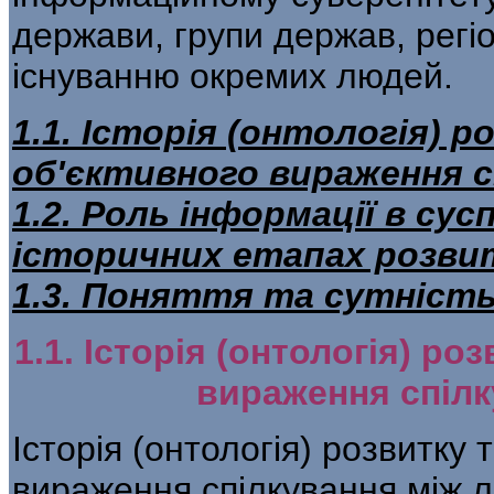
держави, групи держав, регі
існуванню окремих людей.
1.1. Історія (онтологія) 
об'єктивного вираження с
1.2. Роль інформації в сус
історичних етапах розви
1.3. Поняття та сутність
1.1. Історія (онтологія) ро
вираження спіл
Історія (онтологія) розвитку 
вираження спілкування між л