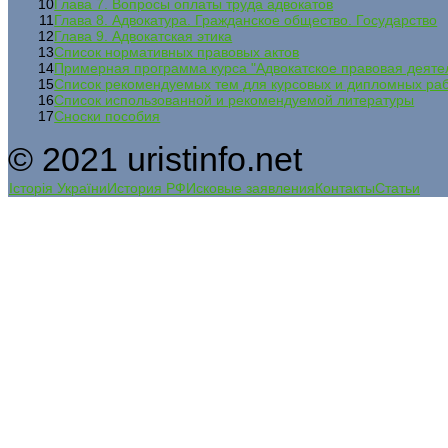
10
Глава 7. Вопросы оплаты труда адвокатов
11
Глава 8. Адвокатура. Гражданское общество. Государство
12
Глава 9. Адвокатская этика
13
Список нормативных правовых актов
14
Примерная программа курса "Адвокатское правовая деятел
15
Список рекомендуемых тем для курсовых и дипломных ра
16
Список использованной и рекомендуемой литературы
17
Сноски пособия
© 2021 uristinfo.net
Історія України
История РФ
Исковые заявления
Контакты
Статьи