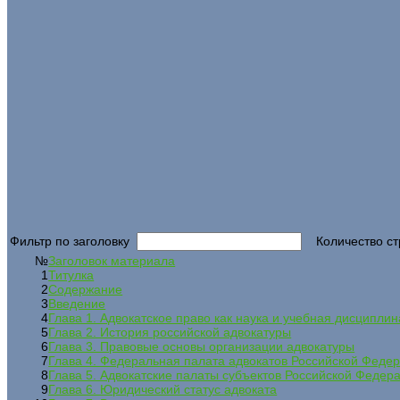
Фильтр по заголовку
Количество ст
№
Заголовок материала
1
Титулка
2
Содержание
3
Введение
4
Глава 1. Адвокатское право как наука и учебная дисциплин
5
Глава 2. История российской адвокатуры
6
Глава 3. Правовые основы организации адвокатуры
7
Глава 4. Федеральная палата адвокатов Российской Феде
8
Глава 5. Адвокатские палаты субъектов Российской Федер
9
Глава 6. Юридический статус адвоката