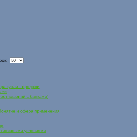
рок:
ра купли - продажи
дажи
имоотношений с банками)
онятие и сфера применения
ца
нетипичными условиями