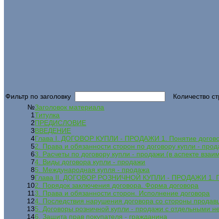
Фильтр по заголовку
Количество ст
№
Заголовок материала
1
Титулка
2
ПРЕДИСЛОВИЕ
3
ВВЕДЕНИЕ
4
Глава I. ДОГОВОР КУПЛИ - ПРОДАЖИ 1. Понятие догово
5
2. Права и обязанности сторон по договору купли - про
6
3. Расчеты по договору купли - продажи (в аспекте вза
7
4. Виды договора купли - продажи
8
5. Международная купля - продажа
9
Глава II. ДОГОВОР РОЗНИЧНОЙ КУПЛИ - ПРОДАЖИ 1. П
10
2. Порядок заключения договора. Форма договора
11
3. Права и обязанности сторон. Исполнение договора
12
4. Последствия нарушения договора со стороны продав
13
5. Договоры розничной купли - продажи с отдельными 
14
6. Защита прав покупателя - гражданина