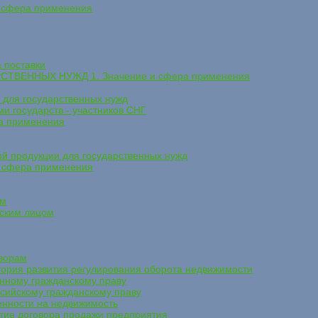
 сфера применения
 поставки
СТВЕННЫХ НУЖД 1. Значение и сфера применения
в для государственных нужд
и государств - участников СНГ
а применения
ой продукции для государственных нужд
 сфера применения
ом
еским лицом
оворам
ия развития регулирования оборота недвижимости
нному гражданскому праву
ссийскому гражданскому праву
енности на недвижимость
ие договора продажи предприятия