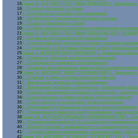
15
Глава III. ДОГОВОР ПОСТАВКИ ТОВАРОВ 1. Значение и
16
2. Понятие договора поставки
17
3. Особенности правового регулирования
18
4. Особенности заключения договора поставки
19
5. Права и обязанности сторон
20
6. Особые правила о расторжении (изменении) договора
21
Глава IV. ДОГОВОР ПОСТАВКИ ТОВАРОВ ДЛЯ ГОСУДАР
22
2. Особенности правового регулирования
23
3. Государственный контракт и договор поставки товаро
24
4. Отношения по поставкам товаров между организациям
25
Глава V. ДОГОВОР КОНТРАКТАЦИИ 1. Значение и сфер
26
2. Понятие и признаки договора контрактации
27
3. Особенности правового регулирования
28
4. Правовое регулирование закупок сельскохозяйственн
29
Глава VI. ДОГОВОР ЭНЕРГОСНАБЖЕНИЯ 1. Значение и
30
2. Понятие и виды договора энергоснабжения
31
3. Заключение договора энергоснабжения
32
4. Заключение договора с абонентом - физическим лиц
33
5. Порядок заключения договора с абонентом - юридич
34
6. Существенные условия договора энергоснабжения
35
7. Ответственность по договору энергоснабжения
36
8. Расторжение и изменение договора энергоснабжения
37
9. Применение правил об энергоснабжении к иным дог
38
Глава VII. ДОГОВОР ПРОДАЖИ НЕДВИЖИМОСТИ 1. Истор
39
2. Продажа недвижимости по российскому дореволюцио
40
3. Договор продажи недвижимости по современному ро
41
4. Государственная регистрация перехода права собств
42
Глава VIII. ДОГОВОР ПРОДАЖИ ПРЕДПРИЯТИЯ 1. Понят