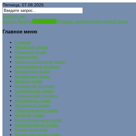
Пятница, 07.08.2026
uristinfo.net
Історія України
История РФ
Исковые заявления
Контакты
Статьи
Главное меню
Главная
Авторское право
Аграрное право
Адвокатура
Административное право
Арбитражный процесс
Банковское право
Бюджетное право
Водное право
Всемирная история
Гражданское право
Гражданский процесс
Договорное право
Жилищное право
Избирательное право
История права
Конституционное право
Корпоративное право
Криминалистика
Международное право