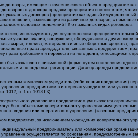
е договоры, имеющие в качестве своего объекта предприятие как
 договоров от договора продажи предприятия состоит в том, что и
всех указанных договоров (предприятие как единый имущественный
равоотношения, возникающие из различных договоров, с помощью о
 анализом основных положений ГК о названных видах договоров.
омплекса, используемого для осуществления предпринимательской 
льные участки, здания, сооружения, оборудование и другие входящ
апасы сырья, топлива, материалов и иные оборотные средства, пр
ущественные права арендодателя, связанные с предприятием, пра
му права требования и перевести на него долги, относящиеся к пред
лжен быть заключен в письменной форме путем составления одного 
тельным и не подлежит регистрации. Договор аренды предприятия 
щественным комплексом учредитель (собственник предприятия) п
 управление предприятием в интересах учредителя или указанного
 1012, п. 1 ст. 1013 ГК).
доверительного управления предприятием учитываются ограничени
 могут быть объектами доверительного управления имущественные
ого ведения или оперативного управления (казенные предприятия
ом предприятия, за исключением учреждения доверительного управ
ко индивидуальный предприниматель или коммерческая организация
е управление осуществляется по основаниям, предусмотренным за