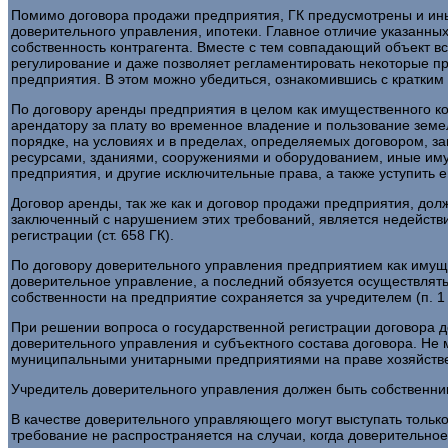
Помимо договора продажи предприятия, ГК предусмотрены и ины
доверительного управления, ипотеки. Главное отличие указанных
собственность контрагента. Вместе с тем совпадающий объект 
регулирование и даже позволяет регламентировать некоторые п
предприятия. В этом можно убедиться, ознакомившись с кратким
По договору аренды предприятия в целом как имущественного к
арендатору за плату во временное владение и пользование земе
порядке, на условиях и в пределах, определяемых договором, з
ресурсами, зданиями, сооружениями и оборудованием, иные им
предприятия, и другие исключительные права, а также уступить е
Договор аренды, так же как и договор продажи предприятия, до
заключенный с нарушением этих требований, является недействи
регистрации (ст. 658 ГК).
По договору доверительного управления предприятием как иму
доверительное управление, а последний обязуется осуществлять
собственности на предприятие сохраняется за учредителем (п. 1 ст.
При решении вопроса о государственной регистрации договора 
доверительного управления и субъектного состава договора. Не
муниципальными унитарными предприятиями на праве хозяйственн
Учредитель доверительного управления должен быть собственник
В качестве доверительного управляющего могут выступать толь
требование не распространяется на случаи, когда доверительно