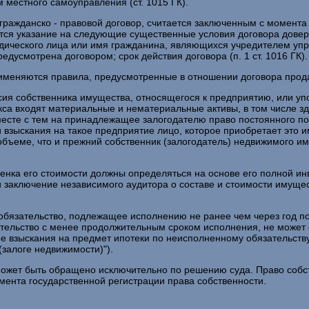
 местного самоуправления (ст. 1015 ГК).
 гражданско - правовой договор, считается заключенным с момент
ется указание на следующие существенные условия договора довер
дического лица или имя гражданина, являющихся учредителем уп
усмотрена договором; срок действия договора (п. 1 ст. 1016 ГК).
меняются правила, предусмотренные в отношении договора продаж
сия собственника имущества, относящегося к предприятию, или уп
кса входят материальные и нематериальные активы, в том числе зд
месте с тем на принадлежащее залогодателю право постоянного п
 взыскания на такое предприятие лицо, которое приобретает это и
бъеме, что и прежний собственник (залогодатель) недвижимого иму
ценка его стоимости должны определяться на основе его полной и
 и заключение независимого аудитора о составе и стоимости имущ
бязательство, подлежащее исполнению не ранее чем через год по
ательство с менее продолжительным сроком исполнения, не может с
е взыскания на предмет ипотеки по неисполненному обязательству
(залоге недвижимости)").
ожет быть обращено исключительно по решению суда. Право собст
мента государственной регистрации права собственности.