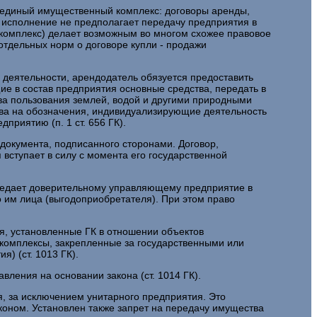
 единый имущественный комплекс: договоры аренды,
х исполнение не предполагает передачу предприятия в
 комплекс) делает возможным во многом схожее правовое
тдельных норм о договоре купли - продажи
деятельности, арендодатель обязуется предоставить
ие в состав предприятия основные средства, передать в
ава пользования землей, водой и другими природными
ва на обозначения, индивидуализирующие деятельность
приятию (п. 1 ст. 656 ГК).
документа, подписанного сторонами. Договор,
вступает в силу с момента его государственной
ередает доверительному управляющему предприятие в
 им лица (выгодоприобретателя). При этом право
я, установленные ГК в отношении объектов
 комплексы, закрепленные за государственными или
) (ст. 1013 ГК).
ления на основании закона (ст. 1014 ГК).
, за исключением унитарного предприятия. Это
коном. Установлен также запрет на передачу имущества