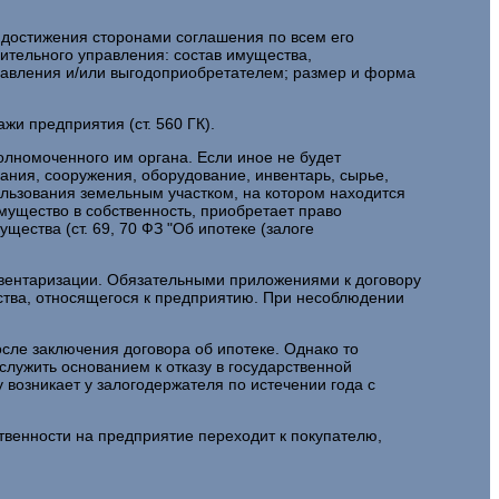
а достижения сторонами соглашения по всем его
ительного управления: состав имущества,
равления и/или выгодоприобретателем; размер и форма
и предприятия (ст. 560 ГК).
олномоченного им органа. Если иное не будет
ания, сооружения, оборудование, инвентарь, сырье,
ользования земельным участком, на котором находится
мущество в собственность, приобретает право
щества (ст. 69, 70 ФЗ "Об ипотеке (залоге
нвентаризации. Обязательными приложениями к договору
ества, относящегося к предприятию. При несоблюдении
сле заключения договора об ипотеке. Однако то
лужить основанием к отказу в государственной
 возникает у залогодержателя по истечении года с
венности на предприятие переходит к покупателю,