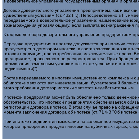
в доверительное управление государственным органам и органам
Договор доверительного управления предприятием, как и всякий
существенным условиям (ст. 432 ГК). Непосредственно в ГК име
передаваемого в доверительное управление; наименование юри
вознаграждения управляющему, если выплата вознаграждения пред
К форме договора доверительного управления предприятием при
Передача предприятия в ипотеку допускается при наличии согла
предусмотрено договором ипотеки, в состав заложенного компле
готовая продукция, права требования, исключительные права. В
предприятие, право залога не распространяется. При обращении
пользования земельным участком на тех же условиях и в том же о
недвижимости)").
Состав передаваемого в ипотеку имущественного комплекса и о
об ипотеке являются акт инвентаризации, бухгалтерский баланс
этого требования договор ипотеки является недействительным.
Ипотекой предприятия может быть обеспечено только денежное о
обстоятельство, что ипотекой предприятия обеспечивается обяз
регистрации договора ипотеки. В этом случае право на обращени
момента заключения договора об ипотеке (ст. 71 ФЗ "Об ипотеке 
При ипотеке предприятия взыскание на заложенное имущество м
который приобретает предмет ипотеки на публичных торгах, с мо