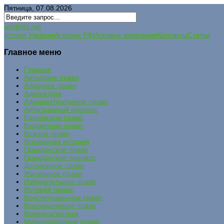
Пятница, 07.08.2026
uristinfo.net
Історія України
История РФ
Исковые заявления
Контакты
Статьи
Главное меню
Главная
Авторское право
Аграрное право
Адвокатура
Административное право
Арбитражный процесс
Банковское право
Бюджетное право
Водное право
Всемирная история
Гражданское право
Гражданский процесс
Договорное право
Жилищное право
Избирательное право
История права
Конституционное право
Корпоративное право
Криминалистика
Международное право