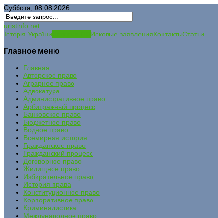
Суббота, 08.08.2026
uristinfo.net
Історія України
История РФ
Исковые заявления
Контакты
Статьи
Главное меню
Главная
Авторское право
Аграрное право
Адвокатура
Административное право
Арбитражный процесс
Банковское право
Бюджетное право
Водное право
Всемирная история
Гражданское право
Гражданский процесс
Договорное право
Жилищное право
Избирательное право
История права
Конституционное право
Корпоративное право
Криминалистика
Международное право