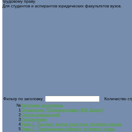
трудовому праву.
Для студентов и аспирантов юридических факультетов вузов.
Фильтр по заголовку
Количество ст
№
Заголовок материала
1
Оглавление (Трудовое право (В.И. Шиян))
2
Список сокращений
3
Предисловие
4
Тема 1. Предмет, метод и система трудового права
5
Тема 2. Принципы российского трудового права