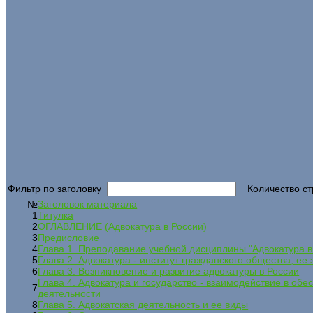
Фильтр по заголовку
Количество ст
№
Заголовок материала
1
Титулка
2
ОГЛАВЛЕНИЕ (Адвокатура в России)
3
Предисловие
4
Глава 1. Преподавание учебной дисциплины "Адвокатура в
5
Глава 2. Адвокатура - институт гражданского общества, ее
6
Глава 3. Возникновение и развитие адвокатуры в России
Глава 4. Адвокатура и государство - взаимодействие в об
7
деятельности
8
Глава 5. Адвокатская деятельность и ее виды