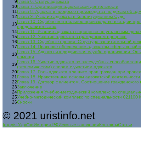
9
Глава 6. Статус адвоката
10
Глава 7. Организация адвокатской деятельности
11
Глава 8. Адвокат в процессе производства по делам об а
12
Глава 9. Участие адвоката в Конституционном Суде
Глава 10. Судебно-контрольное производство в стадии пр
13
представительство
14
Глава 11. Участие адвоката в процессе по уголовным дела
15
Глава 12. Участие адвоката в гражданском процессе
16
Глава 13. Судебные прения. Структура защитительной речи
17
Глава 14. Правовое обеспечение адвокатом сферы хозяй
Глава 15. Адвокат и юридическая служба организации. О
18
помощи
Глава 16. Участие адвоката во внесудебных способах защ
19
(экономическим) спорам с участием адвоката
20
Глава 17. Роль адвоката в защите прав граждан при пров
21
Глава 18. Нравственные основы адвокатской деятельности
22
Глава 19. Договор с клиентом. Соотношение гражданского 
23
Заключение
24
Приложения Учебно-методический комплекс по специальн
25
Учебно-методический комплекс по специальности 021100 
26
Сноски
© 2021 uristinfo.net
Історія України
История РФ
Исковые заявления
Контакты
Статьи