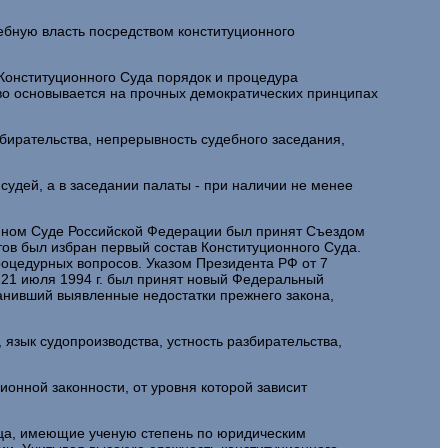
бную власть посредством конституционного
Конституционного Суда порядок и процедура
во основывается на прочных демократических принципах
збирательства, непрерывность судебного заседания,
удей, а в заседании палаты - при наличии не менее
онном Суде Российской Федерации был принят Съездом
тов был избран первый состав Конституционного Суда.
оцедурных вопросов. Указом Президента РФ от 7
 21 июля 1994 г. был принят новый Федеральный
ранивший выявленные недостатки прежнего закона,
 язык судопроизводства, устность разбирательства,
онной законности, от уровня которой зависит
лица, имеющие ученую степень по юридическим