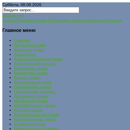
Суббота, 08.08.2026
uristinfo.net
Історія України
История РФ
Исковые заявления
Контакты
Статьи
Главное меню
Главная
Авторское право
Аграрное право
Адвокатура
Административное право
Арбитражный процесс
Банковское право
Бюджетное право
Водное право
Всемирная история
Гражданское право
Гражданский процесс
Договорное право
Жилищное право
Избирательное право
История права
Конституционное право
Корпоративное право
Криминалистика
Международное право