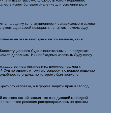
ии. Учитывая высокую сложность конституционного
 качеств имеет большое значение для усиления роли
лиять на оценку конституционности оспариваемого закона
ргументации своей позиции, к попыткам помочь суду
пления не оказывают здесь такого влияния, как в
я Конституционного Суда окончательны и не подлежат
ем-то дополнить. Их необходимо изложить Суду сразу -
осударственных органов и их должностных лиц к
Суд по одному и тому же вопросу, т.к. первое решение
удебное, того дела, по которому был применен
нкретного человека, а в форме защиты прав и свобод
й из своих статей гласил, что заведующий кафедрой
действие этого решения распространилось на десятки