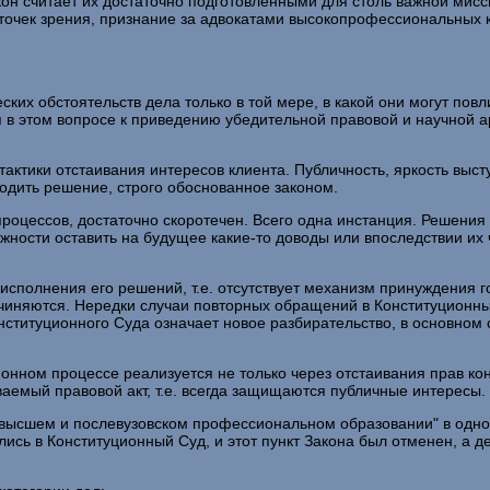
кон считает их достаточно подготовленными для столь важной мисс
й точек зрения, признание за адвокатами высокопрофессиональных
ких обстоятельств дела только в той мере, в какой они могут пов
я в этом вопросе к приведению убедительной правовой и научной а
ктики отстаивания интересов клиента. Публичность, яркость высту
одить решение, строго обоснованное законом.
 процессов, достаточно скоротечен. Всего одна инстанция. Решени
ности оставить на будущее какие-то доводы или впоследствии их ч
исполнения его решений, т.е. отсутствует механизм принуждения г
иняются. Нередки случаи повторных обращений в Конституционный 
титуционного Суда означает новое разбирательство, в основном с
ионном процессе реализуется не только через отстаивания прав ко
аемый правовой акт, т.е. всегда защищаются публичные интересы.
О высшем и послевузовском профессиональном образовании" в одно
лись в Конституционный Суд, и этот пункт Закона был отменен, а 