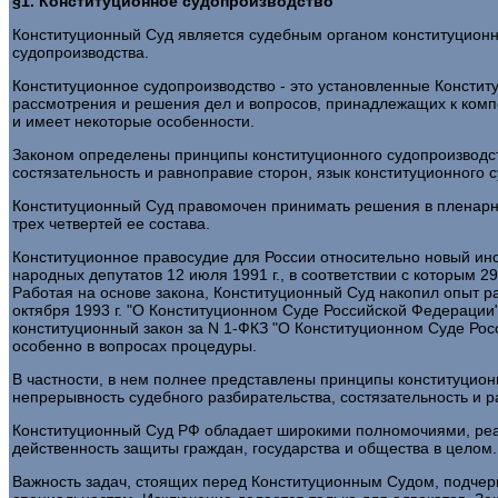
§1. Конституционное судопроизводство
Конституционный Суд является судебным органом конституционн
судопроизводства.
Конституционное судопроизводство - это установленные Консти
рассмотрения и решения дел и вопросов, принадлежащих к комп
и имеет некоторые особенности.
Законом определены принципы конституционного судопроизводства
состязательность и равноправие сторон, язык конституционного 
Конституционный Суд правомочен принимать решения в пленарных
трех четвертей ее состава.
Конституционное правосудие для России относительно новый ин
народных депутатов 12 июля 1991 г., в соответствии с которым 
Работая на основе закона, Конституционный Суд накопил опыт 
октября 1993 г. "О Конституционном Суде Российской Федерации
конституционный закон за N 1-ФКЗ "О Конституционном Суде Рос
особенно в вопросах процедуры.
В частности, в нем полнее представлены принципы конституционн
непрерывность судебного разбирательства, состязательность и р
Конституционный Суд РФ обладает широкими полномочиями, реали
действенность защиты граждан, государства и общества в целом.
Важность задач, стоящих перед Конституционным Судом, подчерк