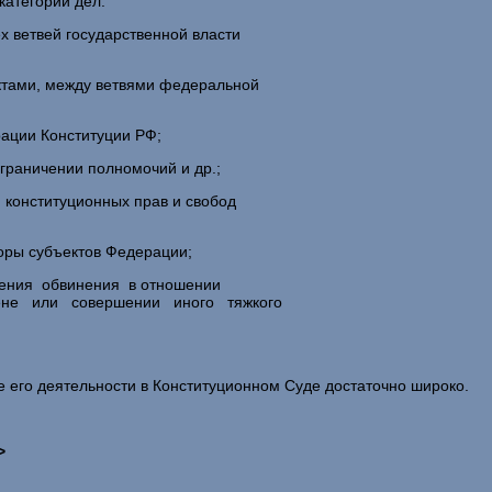
атегории дел:
х ветвей государственной власти
тами, между ветвями федеральной
рации Конституции РФ;
раничении полномочий и др.;
 конституционных прав и свобод
оры субъектов Федерации;
ения обвинения в отношении
ене или совершении иного тяжкого
оле его деятельности в Конституционном Суде достаточно широко.
>