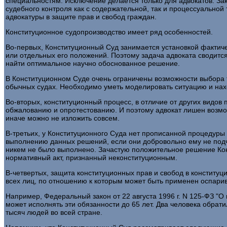
специальностям. Исключение делается только для адвокатов. За
судебного контроля как с содержательной, так и процессуально
адвокатуры в защите прав и свобод граждан.
Конституционное судопроизводство имеет ряд особенностей.
Во-первых, Конституционный Суд занимается установкой фактичес
или отдельных его положений. Поэтому задача адвоката сводитс
найти оптимальное научно обоснованное решение.
В Конституционном Суде очень ограничены возможности выбора та
обычных судах. Необходимо уметь моделировать ситуацию и нах
Во-вторых, конституционный процесс, в отличие от других видов
обжалованию и опротестованию. И поэтому адвокат лишен возмож
иначе можно не изложить совсем.
В-третьих, у Конституционного Суда нет прописанной процедуры 
выполнению данных решений, если они добровольно ему не подч
никем не было выполнено. Зачастую положительное решение Конс
нормативный акт, признанный неконституционным.
В-четвертых, защита конституционных прав и свобод в конституц
всех лиц, по отношению к которым может быть применен оспарив
Например, Федеральный закон от 22 августа 1996 г. N 125-ФЗ "
может исполнять эти обязанности до 65 лет. Два человека обрати
тысяч людей во всей стране.