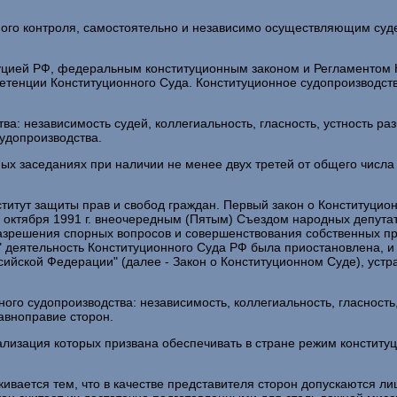
ого контроля, самостоятельно и независимо осуществляющим суде
туцией РФ, федеральным конституционным законом и Регламентом 
етенции Конституционного Суда. Конституционное судопроизводст
: независимость судей, коллегиальность, гласность, устность ра
судопроизводства.
 заседаниях при наличии не менее двух третей от общего числа с
ститут защиты прав и свобод граждан. Первый закон о Конституци
29 октября 1991 г. внеочередным (Пятым) Съездом народных депута
разрешения спорных вопросов и совершенствования собственных пр
" деятельность Конституционного Суда РФ была приостановлена, и
сийской Федерации" (далее - Закон о Конституционном Суде), уст
ого судопроизводства: независимость, коллегиальность, гласность,
авноправие сторон.
зация которых призвана обеспечивать в стране режим конституци
ивается тем, что в качестве представителя сторон допускаются 