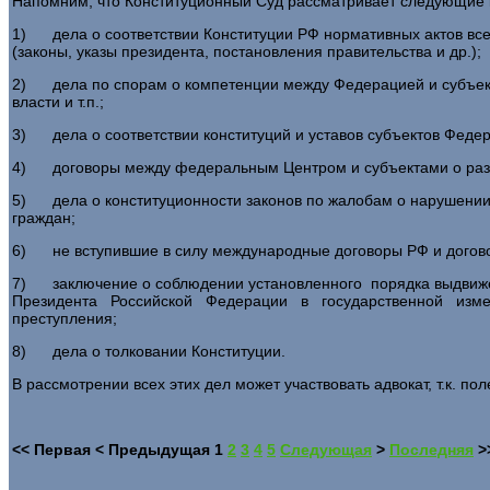
Напомним, что Конституционный Суд рассматривает следующие к
1) дела о соответствии Конституции РФ нормативных актов все
(законы, указы президента, постановления правительства и др.);
2) дела по спорам о компетенции между Федерацией и субъек
власти и т.п.;
3) дела о соответствии конституций и уставов субъектов Феде
4) договоры между федеральным Центром и субъектами о разг
5) дела о конституционности законов по жалобам о нарушении
граждан;
6) не вступившие в силу международные договоры РФ и догов
7) заключение о соблюдении установленного порядка выдвиж
Президента Российской Федерации в государственной изм
преступления;
8) дела о толковании Конституции.
В рассмотрении всех этих дел может участвовать адвокат, т.к. п
<<
Первая
<
Предыдущая
1
2
3
4
5
Следующая
>
Последняя
>