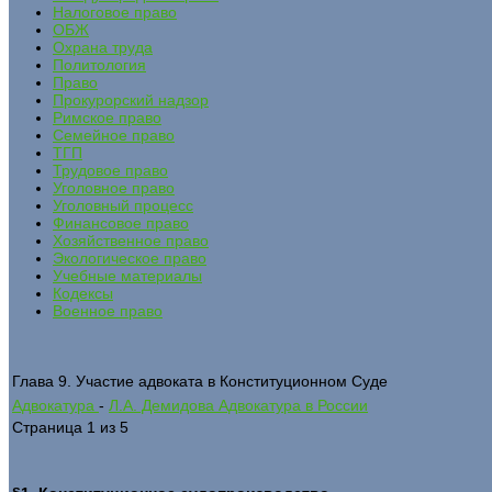
Налоговое право
ОБЖ
Охрана труда
Политология
Право
Прокурорский надзор
Римское право
Семейное право
ТГП
Трудовое право
Уголовное право
Уголовный процесс
Финансовое право
Хозяйственное право
Экологическое право
Учебные материалы
Кодексы
Военное право
Глава 9. Участие адвоката в Конституционном Суде
Адвокатура
-
Л.А. Демидова Адвокатура в России
Страница 1 из 5