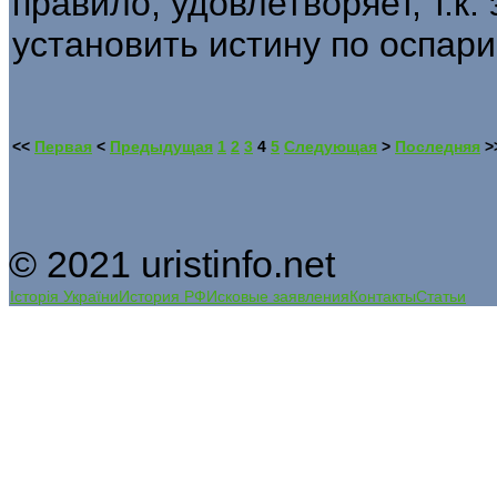
правило, удовлетворяет, т.к.
установить истину по оспар
<<
Первая
<
Предыдущая
1
2
3
4
5
Следующая
>
Последняя
>
© 2021 uristinfo.net
Історія України
История РФ
Исковые заявления
Контакты
Статьи