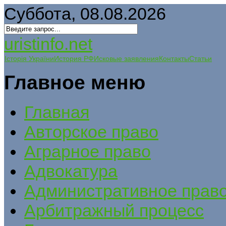
Суббота, 08.08.2026
uristinfo.net
Історія України
История РФ
Исковые заявления
Контакты
Статьи
Главное меню
Главная
Авторское право
Аграрное право
Адвокатура
Административное прав
Арбитражный процесс