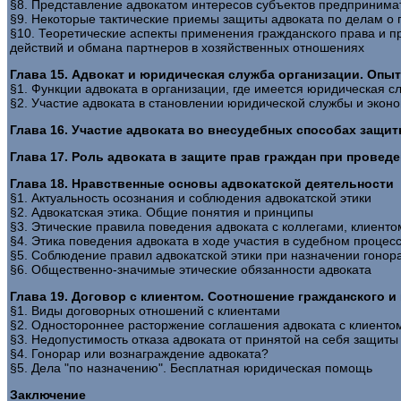
§8. Представление адвокатом интересов субъектов предпринима
§9. Некоторые тактические приемы защиты адвоката по делам о 
§10. Теоретические аспекты применения гражданского права и 
действий и обмана партнеров в хозяйственных отношениях
Глава 15. Адвокат и юридическая служба организации. Оп
§1. Функции адвоката в организации, где имеется юридическая с
§2. Участие адвоката в становлении юридической службы и экон
Глава 16. Участие адвоката во внесудебных способах защи
Глава 17. Роль адвоката в защите прав граждан при прове
Глава 18. Нравственные основы адвокатской деятельности
§1. Актуальность осознания и соблюдения адвокатской этики
§2. Адвокатская этика. Общие понятия и принципы
§3. Этические правила поведения адвоката с коллегами, клиенто
§4. Этика поведения адвоката в ходе участия в судебном процес
§5. Соблюдение правил адвокатской этики при назначении гонор
§6. Общественно-значимые этические обязанности адвоката
Глава 19. Договор с клиентом. Соотношение гражданского и
§1. Виды договорных отношений с клиентами
§2. Одностороннее расторжение соглашения адвоката с клиенто
§3. Недопустимость отказа адвоката от принятой на себя защиты
§4. Гонорар или вознаграждение адвоката?
§5. Дела "по назначению". Бесплатная юридическая помощь
Заключение