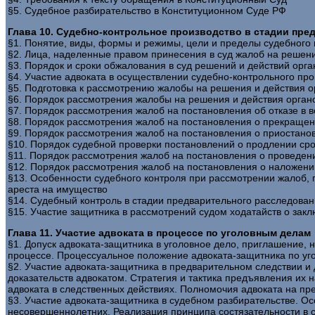
§5. Судебное разбирательство в Конституционном Суде РФ
Глава 10. Судебно-контрольное производство в стадии пр
§1. Понятие, виды, формы и режимы, цели и пределы судебного 
§2. Лица, наделенные правом принесения в суд жалоб на решени
§3. Порядок и сроки обжалования в суд решений и действий орг
§4. Участие адвоката в осуществлении судебно-контрольного про
§5. Подготовка к рассмотрению жалобы на решения и действия о
§6. Порядок рассмотрения жалобы на решения и действия орган
§7. Порядок рассмотрения жалоб на постановления об отказе в 
§8. Порядок рассмотрения жалоб на постановления о прекращен
§9. Порядок рассмотрения жалоб на постановления о приостано
§10. Порядок судебной проверки постановлений о продлении ср
§11. Порядок рассмотрения жалоб на постановления о проведени
§12. Порядок рассмотрения жалоб на постановления о наложени
§13. Особенности судебного контроля при рассмотрении жалоб,
ареста на имущество
§14. Судебный контроль в стадии предварительного расследован
§15. Участие защитника в рассмотрений судом ходатайств о зак
Глава 11. Участие адвоката в процессе по уголовным делам
§1. Допуск адвоката-защитника в уголовное дело, приглашение, 
процессе. Процессуальное положение адвоката-защитника по у
§2. Участие адвоката-защитника в предварительном следствии и
доказательств адвокатом. Стратегия и тактика предъявления их 
адвоката в следственных действиях. Полномочия адвоката на п
§3. Участие адвоката-защитника в судебном разбирательстве. Ос
несовершеннолетних. Реализация принципа состязательности в с