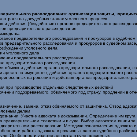
едварительного расследования: организация защиты, юридиче
контроля на досудебных этапах уголовного процесса
я и действия (бездействие) органов предварительного расследова
анов предварительного расследования
изводства
рганов предварительного расследования и прокуроров в судебном
ов предварительного расследования и прокуроров в судебном зас
возбуждении уголовного дела
ии уголовного дела
влении предварительного расследования
ока предварительного расследования
и обыска и действия органов предварительного расследования, с
и ареста на имущество, действия органов предварительного расс
 принесенных на решения и действия органов предварительного ра
ия при производстве отдельных следственных действий
лючении подозреваемого, обвиняемого под стражу, продлении в о
назначение, замена, отказ обвиняемого от защитника. Отвод адвок
головным делам
 дознании. Участие адвоката в доказывании. Определение им круг
на предварительном следствии и в суде. Выбор адвокатом линии за
редварительном расследовании. Методика ознакомления адвоката с
обенности работы адвоката в различных частях судебного разбира
уде. Особенности участия адвоката в суде присяжных