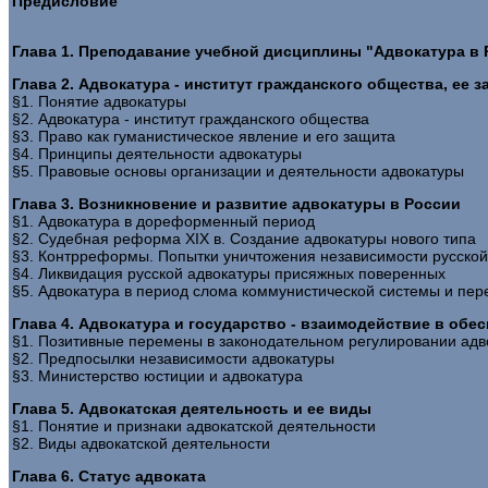
Предисловие
Глава 1. Преподавание учебной дисциплины "Адвокатура в 
Глава 2. Адвокатура - институт гражданского общества, ее з
§1. Понятие адвокатуры
§2. Адвокатура - институт гражданского общества
§3. Право как гуманистическое явление и его защита
§4. Принципы деятельности адвокатуры
§5. Правовые основы организации и деятельности адвокатуры
Глава 3. Возникновение и развитие адвокатуры в России
§1. Адвокатура в дореформенный период
§2. Судебная реформа XIX в. Создание адвокатуры нового типа
§3. Контрреформы. Попытки уничтожения независимости русской
§4. Ликвидация русской адвокатуры присяжных поверенных
§5. Адвокатура в период слома коммунистической системы и пе
Глава 4. Адвокатура и государство - взаимодействие в обе
§1. Позитивные перемены в законодательном регулировании адв
§2. Предпосылки независимости адвокатуры
§3. Министерство юстиции и адвокатура
Глава 5. Адвокатская деятельность и ее виды
§1. Понятие и признаки адвокатской деятельности
§2. Виды адвокатской деятельности
Глава 6. Статус адвоката