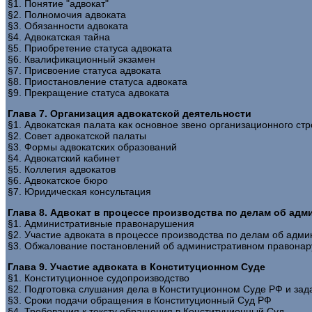
§1. Понятие "адвокат"
§2. Полномочия адвоката
§3. Обязанности адвоката
§4. Адвокатская тайна
§5. Приобретение статуса адвоката
§6. Квалификационный экзамен
§7. Присвоение статуса адвоката
§8. Приостановление статуса адвоката
§9. Прекращение статуса адвоката
Глава 7. Организация адвокатской деятельности
§1. Адвокатская палата как основное звено организационного ст
§2. Совет адвокатской палаты
§3. Формы адвокатских образований
§4. Адвокатский кабинет
§5. Коллегия адвокатов
§6. Адвокатское бюро
§7. Юридическая консультация
Глава 8. Адвокат в процессе производства по делам об ад
§1. Административные правонарушения
§2. Участие адвоката в процессе производства по делам об ад
§3. Обжалование постановлений об административном правона
Глава 9. Участие адвоката в Конституционном Суде
§1. Конституционное судопроизводство
§2. Подготовка слушания дела в Конституционном Суде РФ и зада
§3. Сроки подачи обращения в Конституционный Суд РФ
§4. Требования к тексту обращения в Конституционный Суд