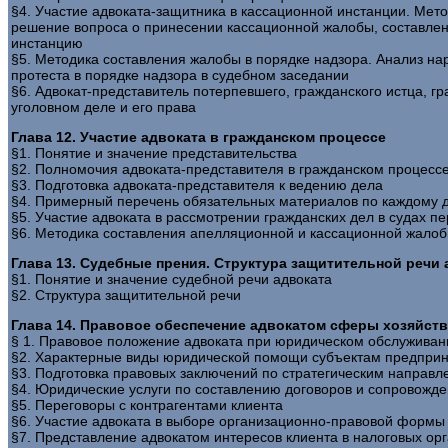
§4. Участие адвоката-защитника в кассационной инстанции. Мето
решение вопроса о принесении кассационной жалобы, составлен
инстанцию
§5. Методика составления жалобы в порядке надзора. Анализ н
протеста в порядке надзора в судебном заседании
§6. Адвокат-представитель потерпевшего, гражданского истца, г
уголовном деле и его права
Глава 12. Участие адвоката в гражданском процессе
§1. Понятие и значение представительства
§2. Полномочия адвоката-представителя в гражданском процесс
§3. Подготовка адвоката-представителя к ведению дела
§4. Примерный перечень обязательных материалов по каждому 
§5. Участие адвоката в рассмотрении гражданских дел в судах п
§6. Методика составления апелляционной и кассационной жалоб
Глава 13. Судебные прения. Структура защитительной речи 
§1. Понятие и значение судебной речи адвоката
§2. Структура защитительной речи
Глава 14. Правовое обеспечение адвокатом сферы хозяйст
§ 1. Правовое положение адвоката при юридическом обслуживан
§2. Характерные виды юридической помощи субъектам предприн
§3. Подготовка правовых заключений по стратегическим направ
§4. Юридические услуги по составлению договоров и сопровожде
§5. Переговоры с контрагентами клиента
§6. Участие адвоката в выборе организационно-правовой формы
§7. Представление адвокатом интересов клиента в налоговых ор