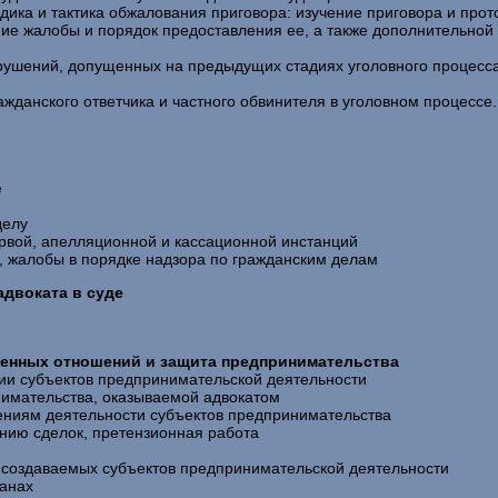
дика и тактика обжалования приговора: изучение приговора и про
ие жалобы и порядок предоставления ее, а также дополнительно
арушений, допущенных на предыдущих стадиях уголовного процесса
ражданского ответчика и частного обвинителя в уголовном процессе
е
делу
ервой, апелляционной и кассационной инстанций
, жалобы в порядке надзора по гражданским делам
адвоката в суде
венных отношений и защита предпринимательства
ии субъектов предпринимательской деятельности
имательства, оказываемой адвокатом
лениям деятельности субъектов предпринимательства
нию сделок, претензионная работа
 создаваемых субъектов предпринимательской деятельности
ганах