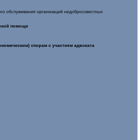
ого обслуживания организаций недобросовестных
еской помощи
ономическим) спорам с участием адвоката