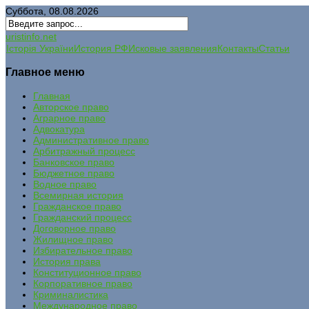
Суббота, 08.08.2026
uristinfo.net
Історія України
История РФ
Исковые заявления
Контакты
Статьи
Главное меню
Главная
Авторское право
Аграрное право
Адвокатура
Административное право
Арбитражный процесс
Банковское право
Бюджетное право
Водное право
Всемирная история
Гражданское право
Гражданский процесс
Договорное право
Жилищное право
Избирательное право
История права
Конституционное право
Корпоративное право
Криминалистика
Международное право