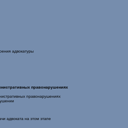
роения адвокатуры
министративных правонарушениях
министративных правонарушениях
рушении
чи адвоката на этом этапе