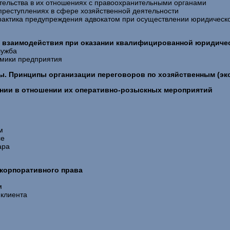
тельства в их отношениях с правоохранительными органами
преступлениях в сфере хозяйственной деятельности
практика предупреждения адвокатом при осуществлении юридическ
ыт взаимодействия при оказании квалифицированной юридич
лужба
омики предприятия
ты. Принципы организации переговоров по хозяйственным (эк
дении в отношении их оперативно-розыскных мероприятий
м
се
ара
 корпоративного права
м
 клиента