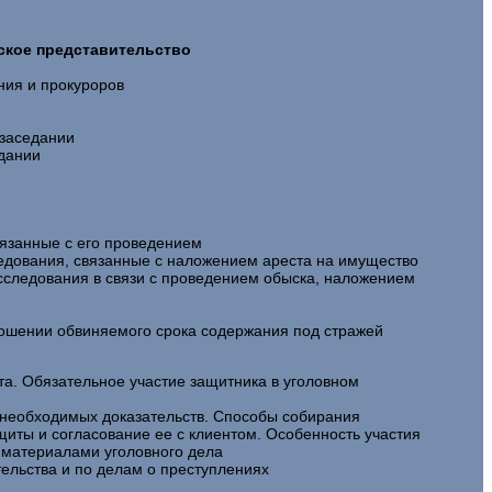
ское представительство
ния и прокуроров
 заседании
едании
вязанные с его проведением
ледования, связанные с наложением ареста на имущество
сследования в связи с проведением обыска, наложением
тношении обвиняемого срока содержания под стражей
ата. Обязательное участие защитника в уголовном
а необходимых доказательств. Способы собирания
щиты и согласование ее с клиентом. Особенность участия
 материалами уголовного дела
тельства и по делам о преступлениях