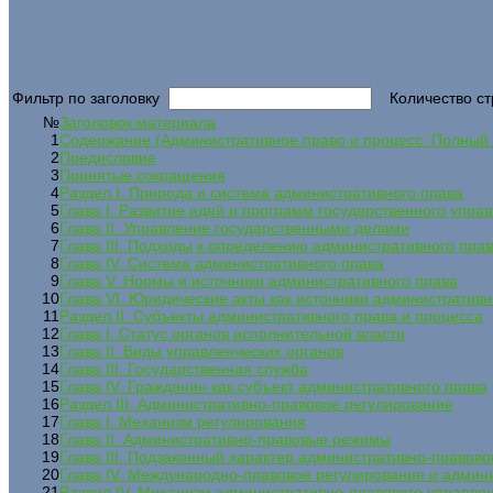
Фильтр по заголовку
Количество ст
№
Заголовок материала
1
Содержание (Административное право и процесс: Полный к
2
Предисловие
3
Принятые сокращения
4
Раздел I. Природа и система административного права
5
Глава I. Развитие идей и программ государственного упра
6
Глава II. Управление государственными делами
7
Глава III. Подходы к определению административного прав
8
Глава IV. Система административного права
9
Глава V. Нормы и источники административного права
10
Глава VI. Юридические акты как источники административн
11
Раздел II. Субъекты административного права и процесса
12
Глава I. Статус органов исполнительной власти
13
Глава II. Виды управленческих органов
14
Глава III. Государственная служба
15
Глава IV. Гражданин как субъект административного права
16
Раздел III. Административно-правовое регулирование
17
Глава I. Механизм регулирования
18
Глава II. Административно-правовые режимы
19
Глава III. Подзаконный характер административно-правово
20
Глава IV. Международно-правовое регулирование и админ
21
Раздел IV. Механизм административно-правового управле