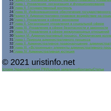
22
Глава I. Управление: организация и функционирование
23
Глава II. Государственный контроль
24
Глава III. Информационное обеспечение государственног
25
Раздел V. Административно-правовое воздействие на соц
26
Глава I. Управление в сфере экономики
27
Глава II. Организация управления в социальной сфере
28
Глава III. Управление в сфере безопасности и законности
29
Глава IV. Управление в сфере международных отношений
30
Раздел VI. Административный процесс. Юридические колл
31
Глава I. Природа административного процесса
32
Глава II. Административное правонарушение, администрат
33
Глава III. «Встроенные» элементы административного про
34
Глава IV. Административная юстиция
© 2021 uristinfo.net
Історія України
История РФ
Исковые заявления
Контакты
Статьи