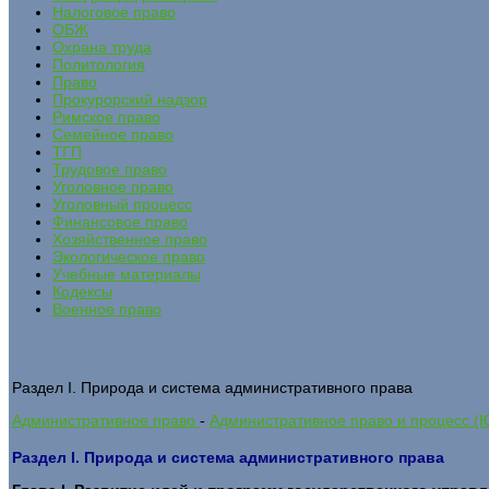
Налоговое право
ОБЖ
Охрана труда
Политология
Право
Прокурорский надзор
Римское право
Семейное право
ТГП
Трудовое право
Уголовное право
Уголовный процесс
Финансовое право
Хозяйственное право
Экологическое право
Учебные материалы
Кодексы
Военное право
Раздел I. Природа и система административного права
Административное право
-
Административное право и процесс (
Раздел I. Природа и система административного права