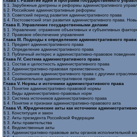
Глава I. Развитие идей и программ государственного управ
§ 1. Зарубежные доктрины и реформы административного управ
§ 2. Российские административные реформы
§ 3. Советский период развития административного права
§ 4. Постсоветский этап развития административного права. Нов
Глава II. Управление государственными делами
§ 1. Управление: отражение объективных и субъективных фактор
§ 2. Правовое обеспечение управления
Глава III. Подходы к определению административного права
§ 1. Предмет административного права
§ 2. Определение административного права
§ 3. Публичный интерес и административно-правовое поведение
Глава IV. Система административного права
§ 1. Состав и целостность административного права
§ 2. Административно-правовая преемственность
§ 3. Соотношение административного права с другими отраслям
§ 4. Сравнительное административное право
Глава V. Нормы и источники административного права
§ 1. Понятие административно-правовой нормы
§ 2. Виды административно-правовых норм
§ 3. Система источников административного права
§ 4. Понятие и признаки административно-правового акта
Глава VI. Юридические акты как источники административно
§ 1. Конституция и закон
§ 2. Акты президента Российской Федерации
§ 3. Акты правительства
§ 4. Ведомственные акты
§ 5. Административно-правовые акты органов исполнительной в