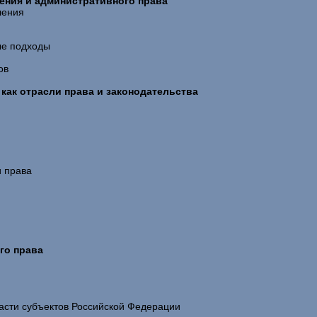
ления и административного права
ления
ые подходы
ов
 как отрасли права и законодательства
и права
го права
ласти субъектов Российской Федерации