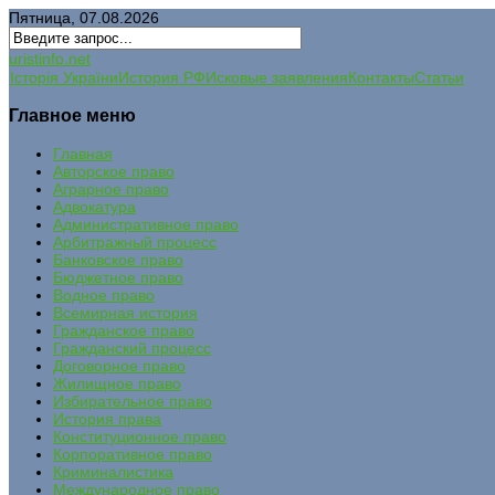
Пятница, 07.08.2026
uristinfo.net
Історія України
История РФ
Исковые заявления
Контакты
Статьи
Главное меню
Главная
Авторское право
Аграрное право
Адвокатура
Административное право
Арбитражный процесс
Банковское право
Бюджетное право
Водное право
Всемирная история
Гражданское право
Гражданский процесс
Договорное право
Жилищное право
Избирательное право
История права
Конституционное право
Корпоративное право
Криминалистика
Международное право