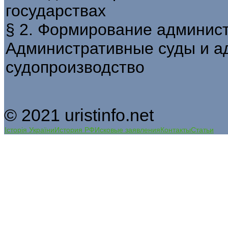
государствах
§ 2. Формирование админист
Административные суды и а
судопроизводство
© 2021 uristinfo.net
Історія України
История РФ
Исковые заявления
Контакты
Статьи