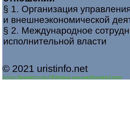
§ 1. Организация управлени
и внешнеэкономической дея
§ 2. Международное сотруд
исполнительной власти
© 2021 uristinfo.net
Історія України
История РФ
Исковые заявления
Контакты
Статьи