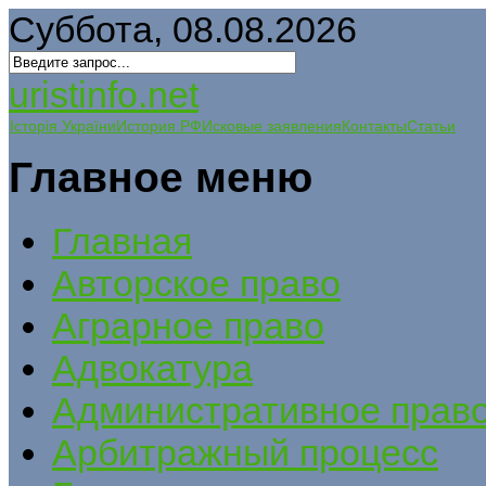
Суббота, 08.08.2026
uristinfo.net
Історія України
История РФ
Исковые заявления
Контакты
Статьи
Главное меню
Главная
Авторское право
Аграрное право
Адвокатура
Административное прав
Арбитражный процесс