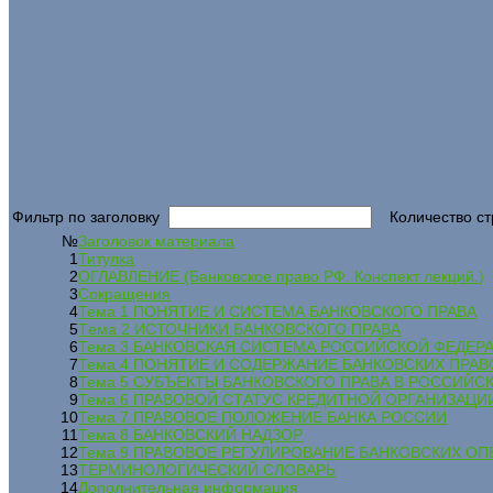
Фильтр по заголовку
Количество ст
№
Заголовок материала
1
Титулка
2
ОГЛАВЛЕНИЕ (Банковское право РФ. Конспект лекций.)
3
Сокращения
4
Тема 1 ПОНЯТИЕ И СИСТЕМА БАНКОВСКОГО ПРАВА
5
Tема 2 ИСТОЧНИКИ БАНКОВСКОГО ПРАВА
6
Тема 3 БАНКОВСКАЯ СИСТЕМА РОССИЙСКОЙ ФЕДЕР
7
Тема 4 ПОНЯТИЕ И СОДЕРЖАНИЕ БАНКОВСКИХ ПРА
8
Тема 5 СУБЪЕКТЫ БАНКОВСКОГО ПРАВА В РОССИЙС
9
Тема 6 ПРАВОВОЙ СТАТУС КРЕДИТНОЙ ОРГАНИЗАЦИ
10
Тема 7 ПРАВОВОЕ ПОЛОЖЕНИЕ БАНКА РОССИИ
11
Тема 8 БАНКОВСКИЙ НАДЗОР
12
Тема 9 ПРАВОВОЕ РЕГУЛИРОВАНИЕ БАНКОВСКИХ ОП
13
ТЕРМИНОЛОГИЧЕСКИЙ СЛОВАРЬ
14
Дополнительная информация