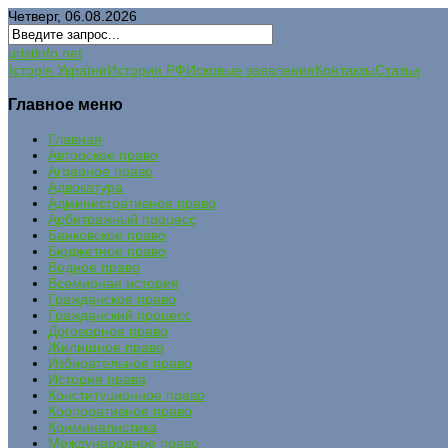
Четверг, 06.08.2026
uristinfo.net
Історія України
История РФ
Исковые заявления
Контакты
Статьи
Главное меню
Главная
Авторское право
Аграрное право
Адвокатура
Административное право
Арбитражный процесс
Банковское право
Бюджетное право
Водное право
Всемирная история
Гражданское право
Гражданский процесс
Договорное право
Жилищное право
Избирательное право
История права
Конституционное право
Корпоративное право
Криминалистика
Международное право