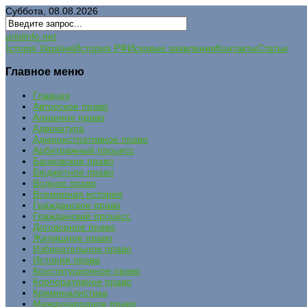
Суббота, 08.08.2026
uristinfo.net
Історія України
История РФ
Исковые заявления
Контакты
Статьи
Главное меню
Главная
Авторское право
Аграрное право
Адвокатура
Административное право
Арбитражный процесс
Банковское право
Бюджетное право
Водное право
Всемирная история
Гражданское право
Гражданский процесс
Договорное право
Жилищное право
Избирательное право
История права
Конституционное право
Корпоративное право
Криминалистика
Международное право