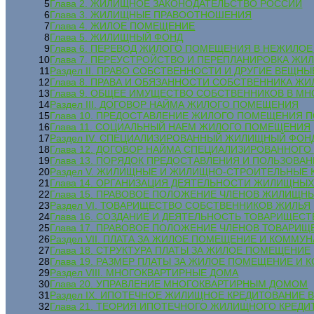
5
Глава 2. ЖИЛИЩНОЕ ЗАКОНОДАТЕЛЬСТВО РОССИИ
6
Глава 3. ЖИЛИЩНЫЕ ПРАВООТНОШЕНИЯ
7
Глава 4. ЖИЛОЕ ПОМЕЩЕНИЕ
8
Глава 5. ЖИЛИЩНЫЙ ФОНД
9
Глава 6. ПЕРЕВОД ЖИЛОГО ПОМЕЩЕНИЯ В НЕЖИЛ
10
Глава 7. ПЕРЕУСТРОЙСТВО И ПЕРЕПЛАНИРОВКА Ж
11
Раздел II. ПРАВО СОБСТВЕННОСТИ И ДРУГИЕ ВЕЩ
12
Глава 8. ПРАВА И ОБЯЗАННОСТИ СОБСТВЕННИКА 
13
Глава 9. ОБЩЕЕ ИМУЩЕСТВО СОБСТВЕННИКОВ В М
14
Раздел III. ДОГОВОР НАЙМА ЖИЛОГО ПОМЕЩЕНИЯ
15
Глава 10. ПРЕДОСТАВЛЕНИЕ ЖИЛОГО ПОМЕЩЕНИЯ 
16
Глава 11. СОЦИАЛЬНЫЙ НАЕМ ЖИЛОГО ПОМЕЩЕНИЯ
17
Раздел IV. СПЕЦИАЛИЗИРОВАННЫЙ ЖИЛИЩНЫЙ ФОН
18
Глава 12. ДОГОВОР НАЙМА СПЕЦИАЛИЗИРОВАННОГ
19
Глава 13. ПОРЯДОК ПРЕДОСТАВЛЕНИЯ И ПОЛЬЗО
20
Раздел V. ЖИЛИЩНЫЕ И ЖИЛИЩНО-СТРОИТЕЛЬНЫЕ
21
Глава 14. ОРГАНИЗАЦИЯ ДЕЯТЕЛЬНОСТИ ЖИЛИЩН
22
Глава 15. ПРАВОВОЕ ПОЛОЖЕНИЕ ЧЛЕНОВ ЖИЛИЩН
23
Раздел VI. ТОВАРИЩЕСТВО СОБСТВЕННИКОВ ЖИЛЬЯ
24
Глава 16. СОЗДАНИЕ И ДЕЯТЕЛЬНОСТЬ ТОВАРИЩЕС
25
Глава 17. ПРАВОВОЕ ПОЛОЖЕНИЕ ЧЛЕНОВ ТОВАРИ
26
Раздел VII. ПЛАТА ЗА ЖИЛОЕ ПОМЕЩЕНИЕ И КОММУ
27
Глава 18. СТРУКТУРА ПЛАТЫ ЗА ЖИЛОЕ ПОМЕЩЕНИЕ
28
Глава 19. РАЗМЕР ПЛАТЫ ЗА ЖИЛОЕ ПОМЕЩЕНИЕ И
29
Раздел VIII. МНОГОКВАРТИРНЫЕ ДОМА
30
Глава 20. УПРАВЛЕНИЕ МНОГОКВАРТИРНЫМ ДОМОМ
31
Раздел IX. ИПОТЕЧНОЕ ЖИЛИЩНОЕ КРЕДИТОВАНИЕ 
32
Глава 21. ТЕОРИЯ ИПОТЕЧНОГО ЖИЛИЩНОГО КРЕД