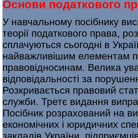
Основи податкового прав
У навчальному посібнику ви
теорії податкового права, ро
сплачуються сьогодні в Украї
найважливішим елементам по
правовідносинам. Велика ув
відповідальності за порушен
Розкривається правовий стат
служби. Третє видання випра
Посібник розрахований на ви
економічних і юридичних сп
закладів України, підприємців