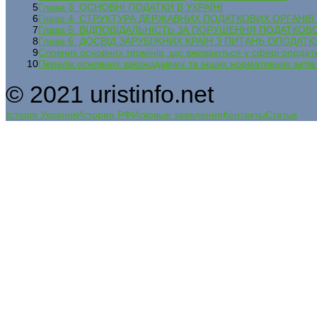
5
Глава 3. ОСНОВНІ ПОДАТКИ В УКРАЇНІ
6
Глава 4. СТРУКТУРА ДЕРЖАВНИХ ПОДАТКОВИХ ОРГАНІВ 
7
Глава 5. ВІДПОВІДАЛЬНІСТЬ ЗА ПОРУШЕННЯ ПОДАТКО
8
Глава 6. ДОСВІД ЗАРУБІЖНИХ КРАЇН З ПИТАНЬ ОПОДА
9
Словник основних термінів, що вживаються у сфері оподат
10
Перелік основних законодавчих та інших нормативних актів
© 2021 uristinfo.net
Історія України
История РФ
Исковые заявления
Контакты
Статьи