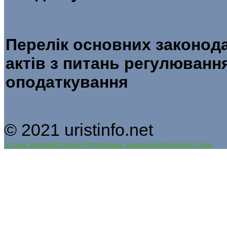
Перелік основних законод
актів з питань регулювання
оподаткування
© 2021 uristinfo.net
Історія України
История РФ
Исковые заявления
Контакты
Статьи