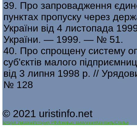
39. Про запровадження єдино
пунктах пропуску через держ
України від 4 листопада 1999
України. — 1999. — № 51.
40. Про спрощену систему опо
суб'єктів малого підприємни
від 3 липня 1998 р. // Урядо
№ 128
© 2021 uristinfo.net
Історія України
История РФ
Исковые заявления
Контакты
Статьи