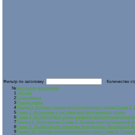
Фильтр по заголовку
Количество ст
№
Заголовок материала
1
Титулка
2
Содержание
3
Предисловие
4
Раздел I. Основы теории конституционного права Глава 1.
5
Глава 2. Источники и система конституционного права
6
Глава 3. Исторические этапы развития конституционного п
7
Раздел II. Конституция Глава 4. Основы конституционной т
8
Глава 5. Особенности принятия Конституции Российской Ф
9
Раздел III. Основы конституционного строя Глава 6. Гуман