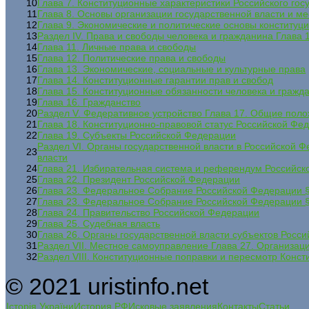
10
Глава 7. Конституционные характеристики Российского гос
11
Глава 8. Основы организации государственной власти и м
12
Глава 9. Экономические и политические основы конституц
13
Раздел IV. Права и свободы человека и гражданина Глава
14
Глава 11. Личные права и свободы
15
Глава 12. Политические права и свободы
16
Глава 13. Экономические, социальные и культурные права
17
Глава 14. Конституционные гарантии прав и свобод
18
Глава 15. Конституционные обязанности человека и гражд
19
Глава 16. Гражданство
20
Раздел V. Федеративное устройство Глава 17. Общие пол
21
Глава 18. Конституционно-правовой статус Российской Фе
22
Глава 19. Субъекты Российской Федерации
Раздел VI. Органы государственной власти в Российской 
23
власти
24
Глава 21. Избирательная система и референдум Российс
25
Глава 22. Президент Российской Федерации
26
Глава 23. Федеральное Собрание Российской Федерации §
27
Глава 23. Федеральное Собрание Российской Федерации 
28
Глава 24. Правительство Российской Федерации
29
Глава 25. Судебная власть
30
Глава 26. Органы государственной власти субъектов Росс
31
Раздел VII. Местное самоуправление Глава 27. Организац
32
Раздел VIII. Конституционные поправки и пересмотр Конс
© 2021 uristinfo.net
Історія України
История РФ
Исковые заявления
Контакты
Статьи