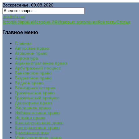
Воскресенье, 09.08.2026
uristinfo.net
Історія України
История РФ
Исковые заявления
Контакты
Статьи
Главное меню
Главная
Авторское право
Аграрное право
Адвокатура
Административное право
Арбитражный процесс
Банковское право
Бюджетное право
Водное право
Всемирная история
Гражданское право
Гражданский процесс
Договорное право
Жилищное право
Избирательное право
История права
Конституционное право
Корпоративное право
Криминалистика
Международное право