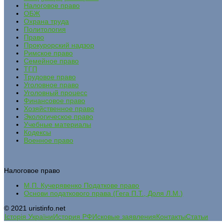
Налоговое право
ОБЖ
Охрана труда
Политология
Право
Прокурорский надзор
Римское право
Семейное право
ТГП
Трудовое право
Уголовное право
Уголовный процесс
Финансовое право
Хозяйственное право
Экологическое право
Учебные материалы
Кодексы
Военное право
Налоговое право
М.П. Кучерявенко Податкове право
Основи податкового права (Гега П.Т., Доля Л.М.)
© 2021 uristinfo.net
Історія України
История РФ
Исковые заявления
Контакты
Статьи