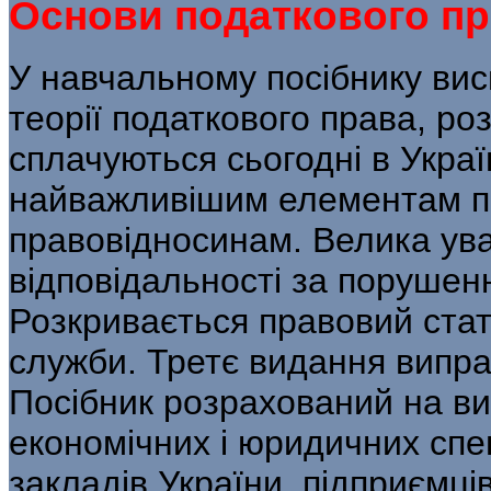
Основи податкового прав
У навчальному посібнику ви
теорії податкового права, ро
сплачуються сьогодні в Украї
найважливішим елементам по
правовідносинам. Велика ув
відповідальності за порушен
Розкривається правовий стат
служби. Третє видання випра
Посібник розрахований на ви
економічних і юридичних сп
закладів України, підприємців