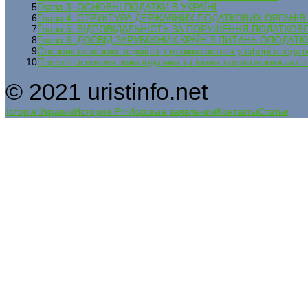
5
Глава 3. ОСНОВНІ ПОДАТКИ В УКРАЇНІ
6
Глава 4. СТРУКТУРА ДЕРЖАВНИХ ПОДАТКОВИХ ОРГАНІВ 
7
Глава 5. ВІДПОВІДАЛЬНІСТЬ ЗА ПОРУШЕННЯ ПОДАТКО
8
Глава 6. ДОСВІД ЗАРУБІЖНИХ КРАЇН З ПИТАНЬ ОПОДА
9
Словник основних термінів, що вживаються у сфері оподат
10
Перелік основних законодавчих та інших нормативних актів
© 2021 uristinfo.net
Історія України
История РФ
Исковые заявления
Контакты
Статьи