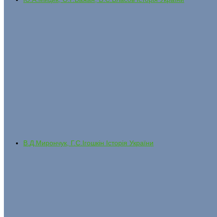
В.Д.Мирончук, Г.С.Ігошкін Історія України