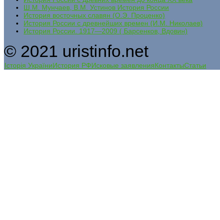
Ш.М. Мунчаев, В.М. Устинов История России
История восточных славян (О.Э. Проценко)
История России с древнейших времен (И.М. Николаев)
История России. 1917—2009 ( Барсенков, Вдовин)
© 2021 uristinfo.net
Історія України
История РФ
Исковые заявления
Контакты
Статьи