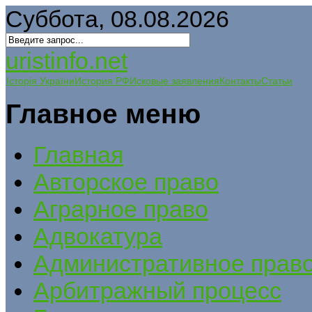
Суббота, 08.08.2026
uristinfo.net
Історія України
История РФ
Исковые заявления
Контакты
Статьи
Главное меню
Главная
Авторское право
Аграрное право
Адвокатура
Административное прав
Арбитражный процесс