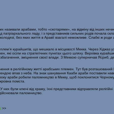
, яких називали арабами, тобто «скотаря­ми», на відміну від інших не
 патріархального ладу, і з представників сильних родів почала скл
колодязі, без яких життя в Аравії взагалі немож­ливе. Слабкі ж роди
ся плем’я курайшитів, що мешкало в місцевості Мекка. Через Хіджа
 які осіли на стра­тегічних пунктах цього шляху. Верхівка курайши
багачення, зміцнення своєї влади. З Меккою суперни­чав Ясриб, де 
ачення в релігійному житті арабських племен. Тут був розташований 
ендою впав з неба. На знак шанування Кааби араби поставили навко
ру року араби робили паломництво в Мекку, щоб поклони­тися Чорному
 кровна помста.
х були ключі від храму, їхні пред­ставники відправляли релігійні р
здійснювали паломництво.
я
>>