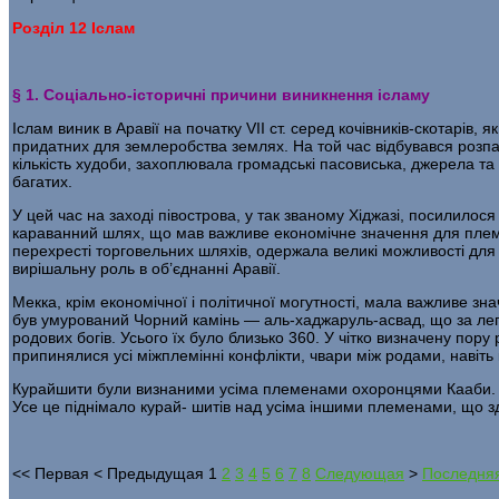
Розділ 12 Іслам
§ 1. Соціально-історичні причини виникнення ісламу
Іслам виник в Аравії на початку VII ст. серед кочівників-скотарів
придатних для землеробства землях. На той час відбувався розпад
кіль­кість худоби, захоплювала громадські пасовиська, дже­рела та 
багатих.
У цей час на заході півострова, у так званому Хіджазі, посилило
караванний шлях, що мав важливе економічне значення для племен,
перехресті торговельних шляхів, одержала великі можливості для з
вирішальну роль в об’єднанні Аравії.
Мекка, крім економічної і політичної могутності, мала важливе зн
був умурований Чор­ний камінь — аль-хаджаруль-асвад, що за лег
родових богів. Усього їх було близько 360. У чітко визначену по
припинялися усі міжплемінні конфлікти, чвари між родами, навіть
Курайшити були визнаними усіма племенами охо­ронцями Кааби. У ни
Усе це піднімало курай- шитів над усіма іншими племенами, що 
<<
Первая
<
Предыдущая
1
2
3
4
5
6
7
8
Следующая
>
Последня