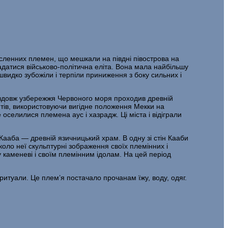
численних племен, що меш­кали на півдні півострова на
адатися військово-політична еліта. Вона мала найбільшу
 швидко зубожіли і терпіли прини­ження з боку сильних і
з уздовж узбережжя Червоного моря проходив древній
тів, ви­користовуючи вигідне положення Мекки на
оселилися племена аус і хазрадж. Ці міста і відіграли
Кааба — древній язич­ницький храм. В одну зі стін Кааби
­ло неї скульптурні зображення своїх племінних і
 каменеві і своїм племінним ідолам. На цей період
итуали. Це плем’я по­стачало прочанам їжу, воду, одяг.