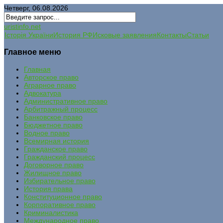
Четверг, 06.08.2026
uristinfo.net
Історія України
История РФ
Исковые заявления
Контакты
Статьи
Главное меню
Главная
Авторское право
Аграрное право
Адвокатура
Административное право
Арбитражный процесс
Банковское право
Бюджетное право
Водное право
Всемирная история
Гражданское право
Гражданский процесс
Договорное право
Жилищное право
Избирательное право
История права
Конституционное право
Корпоративное право
Криминалистика
Международное право