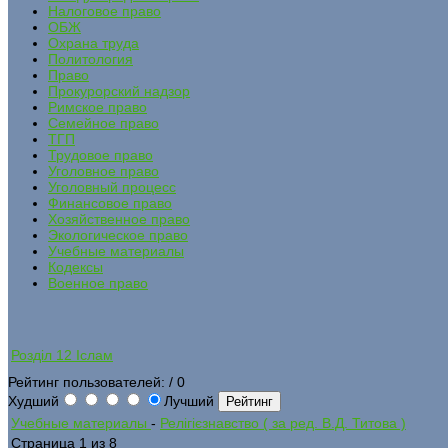
Налоговое право
ОБЖ
Охрана труда
Политология
Право
Прокурорский надзор
Римское право
Семейное право
ТГП
Трудовое право
Уголовное право
Уголовный процесс
Финансовое право
Хозяйственное право
Экологическое право
Учебные материалы
Кодексы
Военное право
Розділ 12 Іслам
Рейтинг пользователей:
/ 0
Худший
Лучший
Учебные материалы
-
Релігієзнавство ( за ред. В.Д. Титова )
Страница 1 из 8