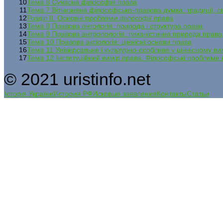
10
Тема 6 Сучасна філософія права
11
Тема 7 Вітчизняна філософсько-правова думка: традиції, св
12
Розділ ІІ. Основні проблеми філософії права
13
Тема 8 Правова онтологія: природа і структура права
14
Тема 9 Правова антропологія: гуманістична природа права
15
Тема 10 Правова аксіологія: ціннісні основи права
16
Тема 11 Універсальне і культурно-особливе у ціннісному ви
17
Тема 12 Інституційний вимір права. Філософські проблеми п
© 2021 uristinfo.net
Історія України
История РФ
Исковые заявления
Контакты
Статьи