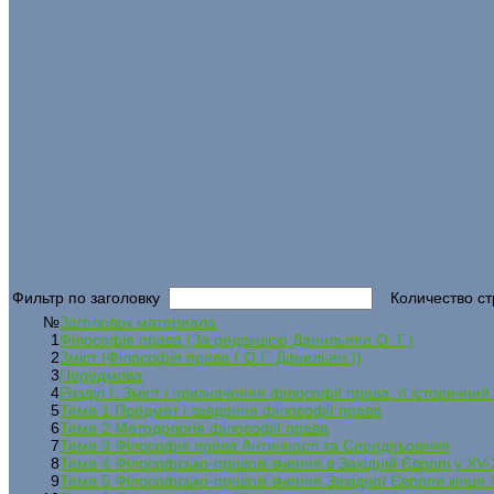
Фильтр по заголовку
Количество ст
№
Заголовок материала
1
Філософія права (За редакцією Данильяна О. Г.)
2
Зміст (Філософія права ( О.Г. Данильян ))
3
Передмова
4
Розділ I. Зміст і призначення філософії права, її історичний
5
Тема 1 Предмет і завдання філософії права
6
Тема 2 Методологія філософії права
7
Тема 3 Філософія права Античності та Середньовіччя
8
Тема 4 Філософсько-правові вчення в Західній Європі у XV-X
9
Тема 5 Філософсько-правові вчення Західної Європи кінця X