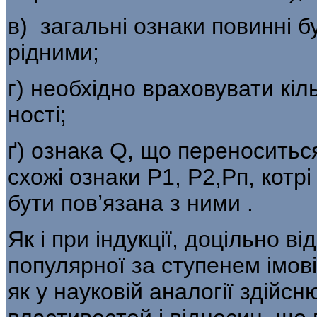
в) загальні ознаки повинні б
рідними;
г) необхідно враховувати кільк
ності;
ґ) ознака Q, що переноситься
схожі ознаки Р1, Р2,Рп, котрі
бути пов’язана з ними .
Як і при індукції, доцільно в
популярної за ступенем імовір
як у науковій аналогії здійс