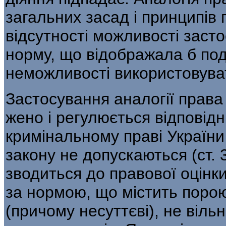
загальних за­сад і принципі
відсутності можли­вості заст
норму, що відображала б под
неможливості використовуват
Застосування аналогії права і
жено і регулюється відповід
кримінальному праві України 
закону не допускаються (ст. 
зводиться до правової оцінк
за нормою, що містить порою
(причому несуттєві), не вільн