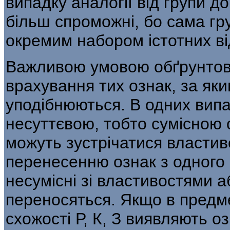
випадку аналогії від групи 
більш спро­можні, бо сама гр
окремим набором істотних ві
Важливою умовою обґрунтова
врахування тих ознак, за як
упо­дібнюються. В одних випа
несуттє­вою, тобто сумісною
можуть зустрічатися власти
перенесенню ознак з одного
несумісні зі властивостями 
переносяться. Якщо в предме
схожості Р, К, З виявляють оз