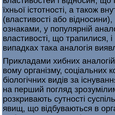
властивостей і відносин, що
їхньої істотності, а та­кож вн
(властивості або відносини)
ознаками, у популярній анало
властивості, що трапилися, і 
випадках така аналогія вияв
Прикладами хибних аналогій 
вому організму, соціальних к
біологічних видів за існуванн
на перший по­гляд зрозуміли
розкривають сутності суспільн
явищ, що відбуваються в орга