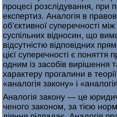
процесі розслідування, при 
експертиз. Аналогія в право­
об’єктивної суперечності між
суспільних відносин, що вима
відсутністю відповідних прям
цієї суперечності є поняття п
одним із засобів вирішення т
характеру прогалини в теорі
«ана­логія закону» і «аналогі
Аналогія закону — це юридич
ченого законом, за тією норм
діян­ня підпадає. Аналогія п