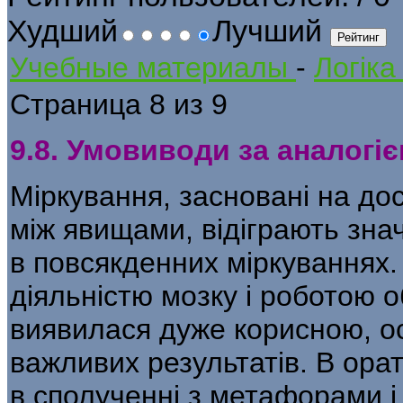
Худший
Лучший
Учебные материалы
-
Логіка
Страница 8 из 9
9.8. Умовиводи за аналогі
Міркування, засновані на до
між явищами, відіграють значн
в повсякденних міркуваннях.
діяльністю мозку і роботою
виявилася дуже корис­ною, о
важливих результатів. В орато
в сполученні з метафорами 