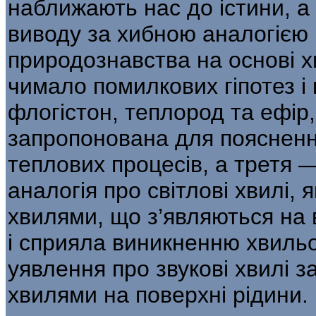
наближають нас до істини, а в
виводу за хибною аналогією Р
природознавства на основі х
чимало помилкових гіпотез і 
флогістон, теплород та ефір
запропонована для поясненн
теплових процесів, а тре­тя 
аналогія про світлові хвилі, 
хвилями, що з’являються на 
і сприяла виникненню хвильов
уявлення про звукові хвилі 
хвилями на поверхні рідини.