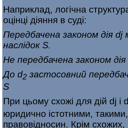
Наприклад, логічна структур
оцінці діяння в суді:
Передбачена законом дія dj 
на­слідок S.
Не передбачена законом дія 
До d
застосовний передбаче
2
S
При цьому схожі для дій dj і 
юри­дично істотними, такими
правовідносин. Крім схожих,