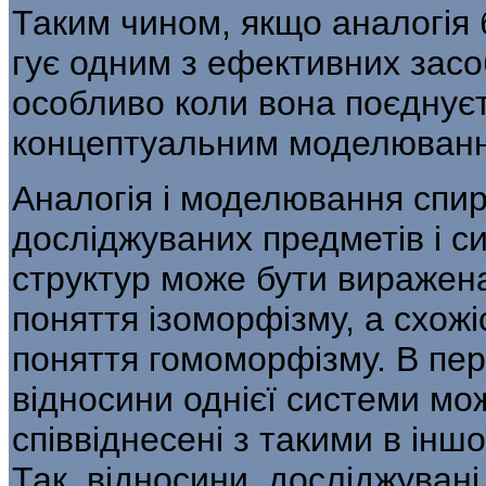
Таким чином, якщо аналогія 
гує одним з ефективних засо
особливо коли вона поєднує
концептуальним мо­делюванн
Аналогія і моделювання спир
досліджуваних предметів і сис
структур може бути виражен
поняття ізо­морфізму, а схож
поняття гомо­морфізму. В пе
відносини однієї си­стеми м
співвіднесені з такими в іншо
Так, відносини, досліджувані