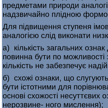
предметами при­роди аналогі
надзвичайно плідною формо
Для підвищення ступеня імов
аналогією слід виконати низк
а) кількість загальних ознак 
повинна бути по можливості 
кількість не забезпечує надій
б) схожі ознаки, що слугують
бути істотними для порівнюв
основі схожості несуттєвих о
нерозвине- ного мислення);