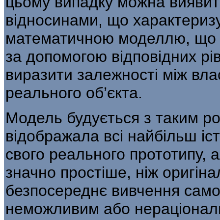
цьому випадку можна виявити
відносинами, що характеризу
математичною моделлю, що с
за допомогою відповідних р
виразити за­лежності між вл
реального об’єкта.
Модель будується з таким р
відобража­ла всі найбільш іст
свого реального прототипу, а
значно простіше, ніж оригіна
безпосереднє вивчення само
неможливим або нераціонал