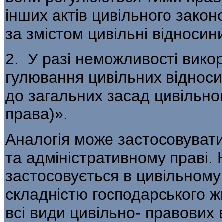
інших актів цивільного зако
за змістом цивільні відносини
2. У разі неможливості вико
гулювання цивільних відноси
до загальних засад цивільно
права)».
Аналогія може застосовуват
та адміністративному праві.
засто­совується в цивільном
складністю гос­подарського 
всі види цивільно- правових 