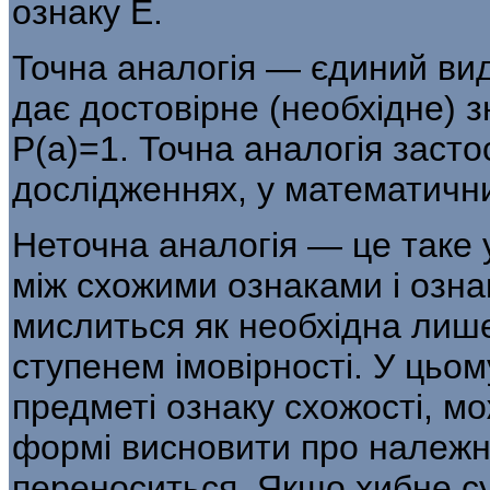
ознаку Е.
Точна аналогія — єдиний вид
дає достовірне (необхідне) з
Р(а)=1. Точна аналогія засто
дослідженнях, у математичн
Неточна аналогія — це таке 
між схожими ознаками і озна
мислиться як необхідна лиш
ступенем імовірності. У цьо
предметі ознаку схожості, м
формі висновити про належні
переноситься. Якщо хибне су