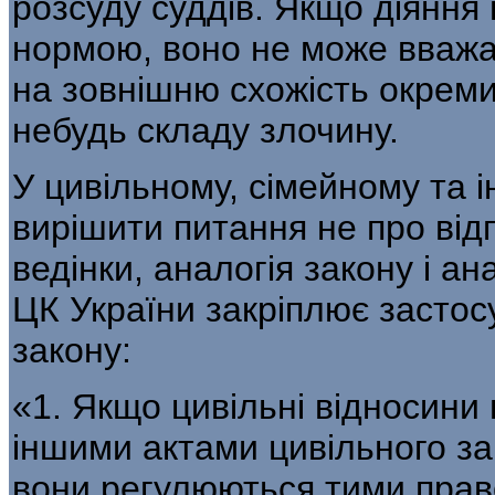
розсуду суддів. Якщо діяння
нормою, воно не може вваж
на зовнішню схожість окреми
небудь складу злочину.
У цивільному, сімейному та і
вирішити питання не про відп
ведінки, аналогія закону і ан
ЦК України закріплює застосу
закону:
«1. Якщо цивільні відносини
іншими актами цивільного з
вони регулюються тими прав