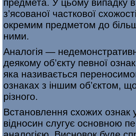
предмета. У цьому випадку в
з’ясованої часткової схожост
окремим предметом до більш п
ними.
Аналогія — недемонстративн
дея­кому об’єкту певної озна
яка на­зивається переносимою
ознаках з іншим об’єктом, щ
різного.
Встановлення схожих ознак 
відносин слугує основною п
аналогією. Висновок буде сп