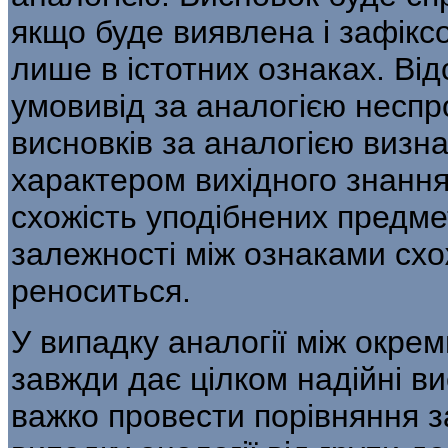
якщо буде вияв­лена і зафікс
лише в істотних ознаках. Від
умовивід за аналогією несп
висновків за аналогією визн
характером вихідного знання 
схожість уподібнених предмет
залежності між ознаками схож
реноситься.
У випадку аналогії між окре
завжди дає цілком надійні ви
важко провести порівняння за