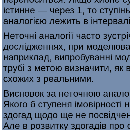
істинне — через 1, то ступін
аналогією лежить в інтервалі 
Неточні аналогії часто зустр
дослідженнях, при моделюван
наприклад, випробуванні мод
трубі з метою виз­начити, як
схожих з реальними.
Висновок за неточною аналог
Якого б ступеня імовірності 
здогад щодо ще не посвідче
Але в розвитку здогадів про 