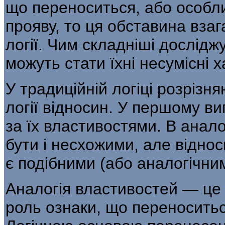
що переноситься, або особл
прояву, то ця обставина вза
логії. Чим складніші дослідж
можуть стати їхні несумісні 
У традиційній логіці розрізня
логії відносин. У першому в
за їх властивостями. В анал
бути і не­схожими, але відно
є подібними (або аналогічни
Аналогія властивостей — це 
роль ознаки, що переноситьс