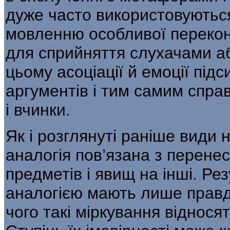
дуже часто використовуютьс
мовленню особливої переконли
для сприйняття слухачами а
цьому асоціації й емоції під
аргументів і тим самим спра
і вчинки.
Як і розглянуті раніше види
аналогія пов’язана з перене
предметів і явищ на інші. Ре
аналогією мають лише правд
чого такі міркування відно­ся