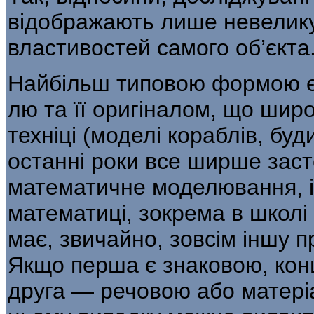
відображають лише невелику 
властивостей самого об’єкта
Найбільш типовою формою є 
лю та її оригіналом, що широ
техніці (моделі кораблів, буди
останні роки все ширше заст
математичне моделю­вання, і
математиці, зокрема в школ
має, звичайно, зовсім іншу п
Якщо перша є знаковою, кон
друга — речовою або матеріа