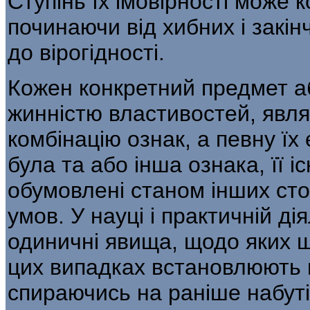
Ступінь їх імовірності може
починаючи від хибних і закі
до вірогідності.
Кожен конкретний предмет а
жинністю властивостей, явл
комбінацію ознак, а певну їх
була та або інша ознака, її і
обумовлені станом інших сто
умов. У науці і практичній ді
одиничні явища, щодо яких щ
цих випадках встановлюють 
спираючись на раніше набуті