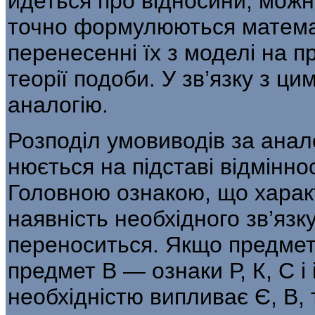
йдеться про відносини, можн
точно формулюються матема
перенесенні їх з моделі на 
теорії подоби. У зв’язку з ци
аналогію.
Розподіл умовиводів за анало
нюється на підставі відміннос
Головною ознакою, що характ
наявність необхідного зв’язк
переноситься. Якщо предмет А
предмет В — ознаки Р, К, С і і
необхідністю випливає Є, В,