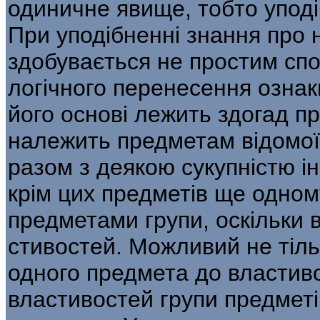
одиничне явище, тобто упод
При уподібненні знання про 
здобувається не простим сп
логічного перенесення оз­нак
його основі лежить здогад пр
належить предметам відомої г
разом з деякою сукупністю і
крім цих предметів ще одному
предметами групи, оскільки в
стивостей. Можливий не тіль
одного предмета до властивос
властивостей групи предметі