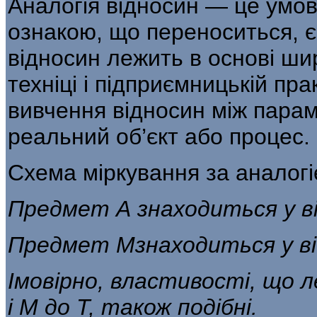
Аналогія відносин — це умов
ознакою, що переноситься, є
відносин лежить в основі ши
техніці і підпри­ємницькій п
вивчення відносин між пара
реальний об’єкт або процес.
Схема міркування за аналогі
Предмет А знаходиться у в
Предмет Мзнаходиться у ві
Імовірно, властивості, що л
і М до Т, також подібні.