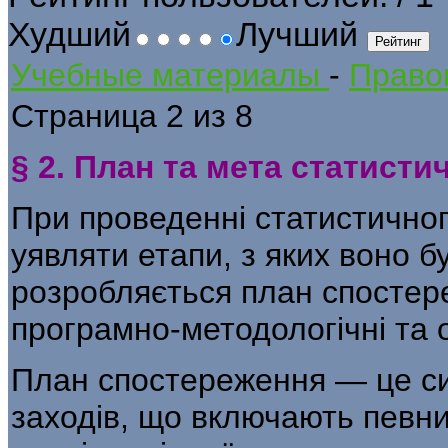
Худший
Лучший
Учебные материалы
-
Правов
Страница 2 из 8
§ 2. План та мета статист
При проведенні статистично
уяв­ляти етапи, з яких воно 
розробляється план спостере
програмно-методологічні та о
План спостереження — це с
за­ходів, що включають певни