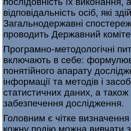
послідовність їх ви­конання, 
відповідальність осіб, які з
Загальнодержавні спостереже
проводить Державний комітет
Програмно-методологічні пи
включають в себе: формулюв
понятійного апарату дослі­д
інформації та методів і засо
статистичних даних, а також 
забезпечення дослідження.
Головним є чітке визначення
кожну подію можна вивчати з 