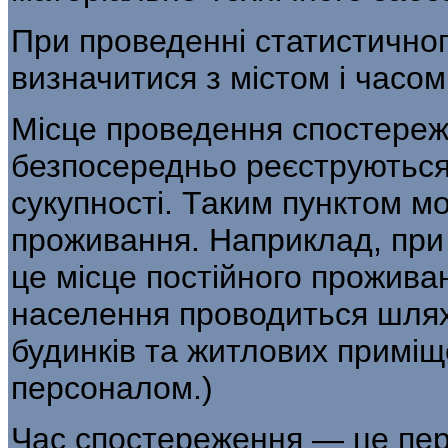
При проведенні статистично
визначити­ся з містом і часо
Місце проведення спостереж
безпосередньо реєструються
сукупності. Таким пунктом м
проживання. Наприклад, при 
це місце постійного прожив
населення проводиться шлях
будинків та житлових примі
персоналом.)
Час спостереження — це пер