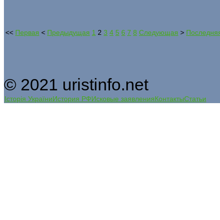
<<
Первая
<
Предыдущая
1
2
3
4
5
6
7
8
Следующая
>
Последня
© 2021 uristinfo.net
Історія України
История РФ
Исковые заявления
Контакты
Статьи