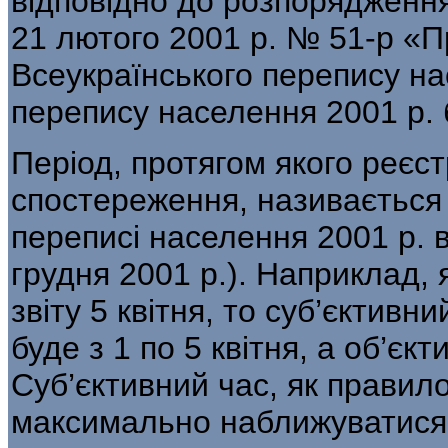
відповідно до розпоряджен­ня
21 лютого 2001 р. № 51-р «П
Всеукраїнського перепису н
перепису населення 2001 р. б
Період, протягом якого реєс
спостережен­ня, називається
переписі населення 2001 р. ві
грудня 2001 р.). Наприклад,
звіту 5 квітня, то суб’єктивни
буде з 1 по 5 квітня, а об’єк
Суб’єктивний час, як правил
макси­мально наближуватися