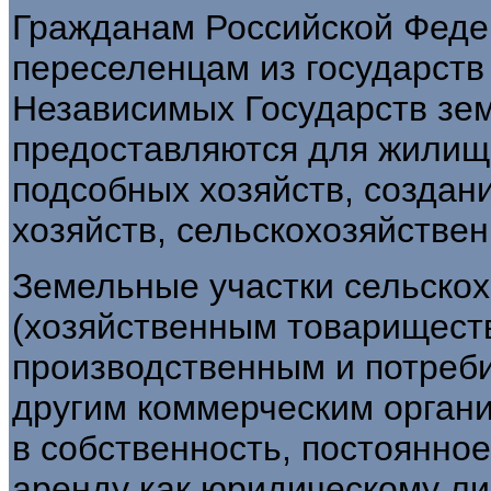
Гражданам Российской Фед
переселенцам из государств
Независимых Государств зе­
предоставляются для жилищн
подсобных хозяйств, создан
хо­зяйств, сельскохозяйстве
Земельные участки сельско
(хозяй­ственным товарищест
производственным и потреби
другим коммерческим органи
в собственность, постоянное
аренду как юридическому ли