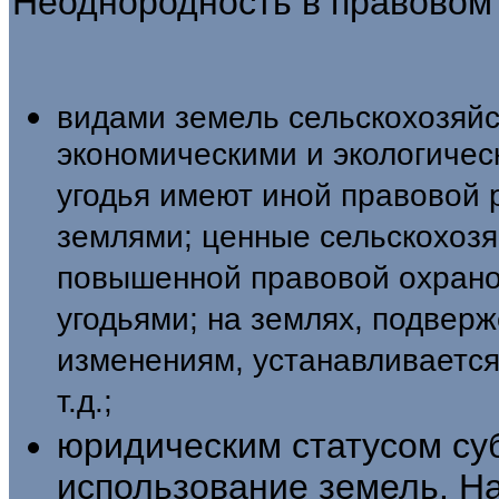
Неоднородность в правовом
видами земель сельскохозяйс
экономичес­кими и экологичес
угодья имеют иной правовой 
землями; ценные сельскохозя
повышенной правовой охрано
угодьями; на землях, подвер
изменениям, устанавливаетс
т.д.;
юридическим статусом су
использова­ние земель. Н