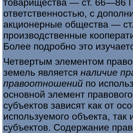
товарищества — ст. 66—86 Г
ответственностью, с дополн
акционерные общества — ст
производственные кооперат
Более подроб­но это изучает
Четвертым элементом право
земель яв­ляется
наличие пр
правоотношений
по исполь
основной элемент правового
субъектов зависят как от ос
используемого объекта, так 
субъектов. Содержание прав 