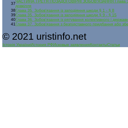
ЧАСТИНА ТРЕТЯ ПОЗАДОГОВІРНІ ЗОБОВ'ЯЗАННЯ Глава 34. З
37
довкілля
38
Глава 35. Зобов'язання із заподіяння шкоди § 1 - § 8
39
Глава 35. Зобов'язання із заподіяння шкоди § 9 - § 15
40
Глава 36. Зобов'язання із рятування колективного і держа
41
Глава 37. Зобов'язання з безпідставного придбання або з
© 2021 uristinfo.net
Історія України
История РФ
Исковые заявления
Контакты
Статьи