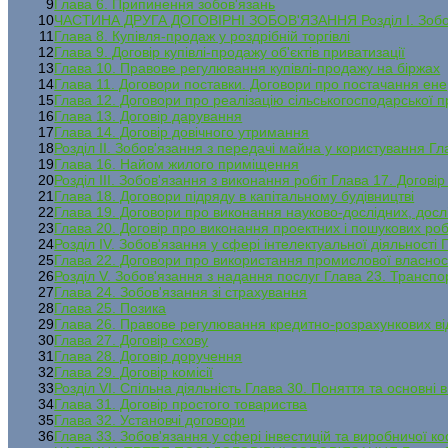
9
Глава 6. Припинення зобов'язань
10
ЧАСТИНА ДРУГА ДОГОВІРНІ ЗОБОВ'ЯЗАННЯ Розділ І. Зобов'я
11
Глава 8. Купівля-продаж у роздрібній торгівлі
12
Глава 9. Договір купівлі-продажу об'єктів приватизації
13
Глава 10. Правове регулювання купівлі-продажу на біржах
14
Глава 11. Договори поставки. Договори про постачання ене
15
Глава 12. Договори про реалізацію сільськогосподарської п
16
Глава 13. Договір дарування
17
Глава 14. Договір довічного утримання
18
Розділ II. Зобов'язання з передачі майна у користування 
19
Глава 16. Найом жилого приміщення
20
Розділ III. Зобов'язання з виконання робіт Глава 17. Договір
21
Глава 18. Договори підряду в капітальному будівництві
22
Глава 19. Договори про виконання науково-дослідних, дослі
23
Глава 20. Договір про виконання проектних і пошукових роб
24
Розділ IV. Зобов'язання у сфері інтелектуальної діяльності 
25
Глава 22. Договори про використання промислової власнос
26
Розділ V. Зобов'язання з надання послуг Глава 23. Транспо
27
Глава 24. Зобов'язання зі страхування
28
Глава 25. Позика
29
Глава 26. Правове регулювання кредитно-розрахункових в
30
Глава 27. Договір схову
31
Глава 28. Договір доручення
32
Глава 29. Договір комісії
33
Розділ VI. Спільна діяльність Глава 30. Поняття та основні 
34
Глава 31. Договір простого товариства
35
Глава 32. Установчі договори
36
Глава 33. Зобов'язання у сфері інвестицій та виробничої ко