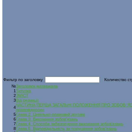
Фильтр по заголовку
Количество ст
№
Заголовок материала
1
Титулка
2
ЗМІСТ
3
Від редакції
ЧАСТИНА ПЕРША ЗАГАЛЬНІ ПОЛОЖЕННЯ ПРО ЗОБОВ 'ЯЗАННЯ
4
правовідносин
5
Глава 2. Цивільно-правовий договір
6
Глава 3. Виконання зобов'язань
7
Глава 4. Способи забезпечення виконання зобов'язань
8
Глава 5. Відповідальність за порушення зобов'язань