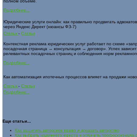
полном объёме.
Подробнее...
Юридические услуги онлайн: как правильно продвигать адвокат
через Яндекс Директ (нюансы ФЗ-7)
Статьи
-
Статьи
Контекстная реклама юридических услуг работает по схеме «за
посадочная страница → консультация → договор». Успех зависит 
релевантных посадочных страниц и соблюдения норм рекламного
Подробнее...
Как автоматизация ипотечных процессов влияет на продажи ново
Статьи
-
Статьи
Подробнее...
Еще статьи...
Как защитить авторское право и доказать авторство
Как выбрать надежного юриста и отличить профессионала 