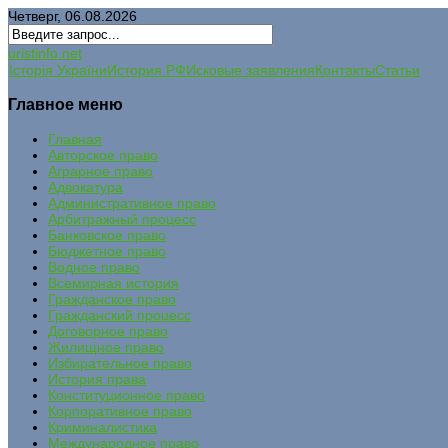
Четверг, 06.08.2026
uristinfo.net
Історія України
История РФ
Исковые заявления
Контакты
Статьи
Главное меню
Главная
Авторское право
Аграрное право
Адвокатура
Административное право
Арбитражный процесс
Банковское право
Бюджетное право
Водное право
Всемирная история
Гражданское право
Гражданский процесс
Договорное право
Жилищное право
Избирательное право
История права
Конституционное право
Корпоративное право
Криминалистика
Международное право