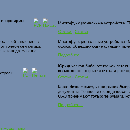
ов и юрфирмы
Многофункциональные устройства E
Статьи
-
Статьи
прос → объявление →
Многофункциональные устройства (
от точной семантики,
офиса, объединяющие функции принт
 законодательства.
Подробнее...
Юридическая библиотека: как легали
возможность открытия счета и регис
строек
Статьи
-
Статьи
Когда бизнес выходит на рынок Эмир
документы. Точнее, их юридическая 
ОАЭ принимают только те бумаги, к
Подробнее...
от мошенника