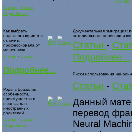
Статьи
-
Статьи
Подробнее...
Как выбрать
Документальная эмиграция: п
надежного юриста и
нотариального перевода и ко
отличить
Статьи
-
Ста
профессионала от
мошенника
Подробнее...
Статьи
-
Статьи
Подробнее...
Риски использования нейронн
Статьи
-
Ста
Роды в Бразилии:
особенности,
преимущества и
Данный мате
нюансы для
иностранных
перевод фраг
родителей
Статьи
-
Статьи
Neural Machin
Подробнее...