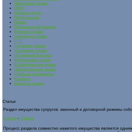
Налоговое право
ОБЖ
Охрана труда
Политология
Право
Прокурорский надзор
Римское право
Семейное право
ТГП
Трудовое право
Уголовное право
Уголовный процесс
Финансовое право
Хозяйственное право
Экологическое право
Учебные материалы
Кодексы
Военное право
Статьи
Раздел имущества супругов: законный и договорной режимы соб
Статьи
-
Статьи
Процесс раздела совместно нажитого имущества является одни