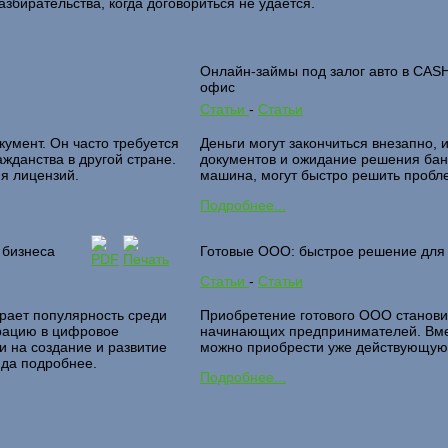
азбирательства, когда договориться не удается.
Онлайн-займы под залог авто в CAS
офис
Статьи
-
Статьи
умент. Он часто требуется
Деньги могут закончиться внезапно, 
ажданства в другой стране.
документов и ожидание решения банк
ия лицензий.
машина, могут быстро решить пробле
Подробнее...
 бизнеса
Готовые ООО: быстрое решение для 
Статьи
-
Статьи
рает популярность среди
Приобретение готового ООО станови
грацию в цифровое
начинающих предпринимателей. Вме
 на создание и развитие
можно приобрести уже действующую 
нда подробнее.
Подробнее...