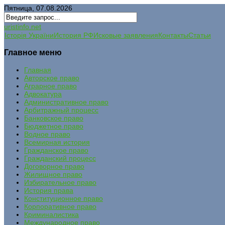
Пятница, 07.08.2026
uristinfo.net
Історія України
История РФ
Исковые заявления
Контакты
Статьи
Главное меню
Главная
Авторское право
Аграрное право
Адвокатура
Административное право
Арбитражный процесс
Банковское право
Бюджетное право
Водное право
Всемирная история
Гражданское право
Гражданский процесс
Договорное право
Жилищное право
Избирательное право
История права
Конституционное право
Корпоративное право
Криминалистика
Международное право